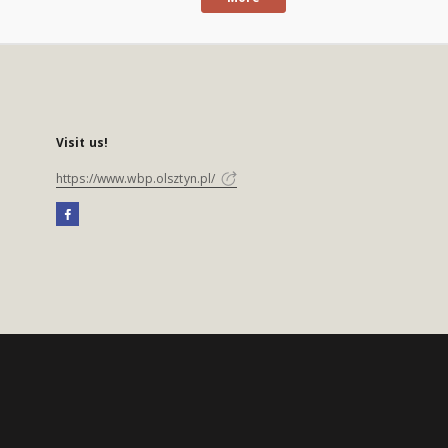
Visit us!
https://www.wbp.olsztyn.pl/