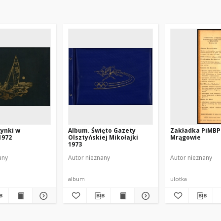
ynki w
Album. Święto Gazety
Zakładka PiMBP
1972
Olsztyńskiej Mikołajki
Mrągowie
1973
any
Autor nieznany
Autor nieznany
album
ulotka