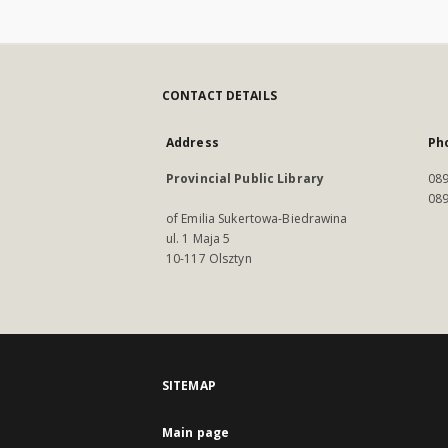
CONTACT DETAILS
Address
Ph
Provincial Public Library
089
089
of Emilia Sukertowa-Biedrawina
ul. 1 Maja 5
10-117 Olsztyn
SITEMAP
Main page