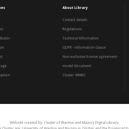
xes
About Library
Contact details
or
Regulations
ibutor
Technical Information
ion
GDPR - Information clause
ct
Non-exclusive license agreement -
rage
model document
iption
Cluster WMBC
Website created by: Cluster of Warmia and Mazury Digital Library.
 Cluster are: University of Warmia and Mazury in Olsztyn and the Provincial Pub