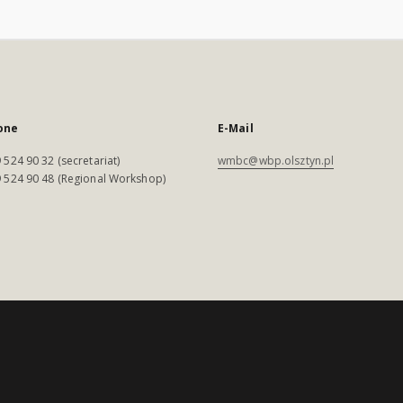
one
E-Mail
 524 90 32 (secretariat)
wmbc@wbp.olsztyn.pl
 524 90 48 (Regional Workshop)