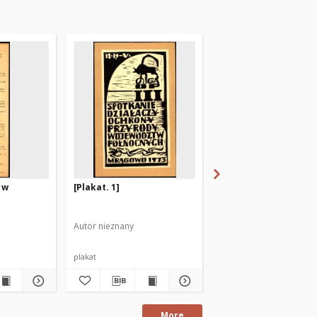
 w
[Plakat. 1]
[Dzień Działacza Kult
Olsztyn, 13 maja 1978 
Autor nieznany
Autor nieznany
plakat
fotografia
More