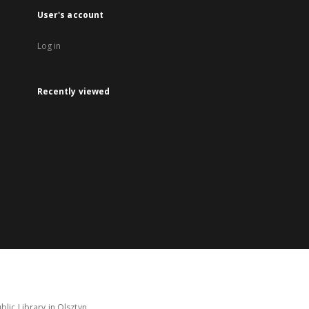
User's account
Log in
Recently viewed
lic Library in Olsztyn.