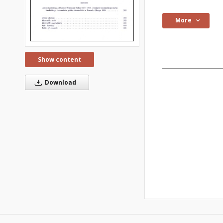
More
Show content
Download