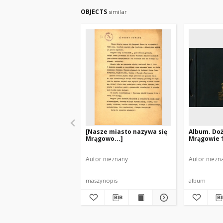
OBJECTS
similar
[Nasze miasto nazywa się
Album. Doż
Mrągowo...]
Mrągowie 
Autor nieznany
Autor niezn
maszynopis
album