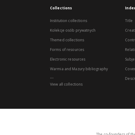
Collections
Inde
Institution collections
Title
Kolekcje osób prywatnych
Creat
Themed collections
Contr
Forms of resources
Relat
Electronic resources
Subje
Warmia and Mazury bibliography
Cove
...
Descr
View all collections
The co-founders of the