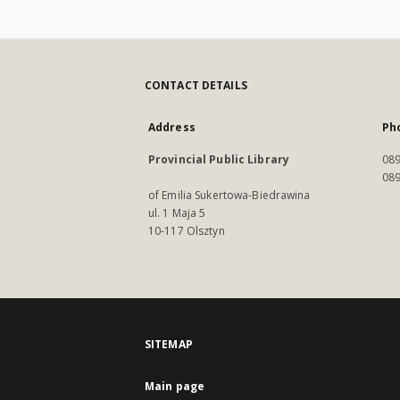
CONTACT DETAILS
Address
Ph
Provincial Public Library
089
089
of Emilia Sukertowa-Biedrawina
ul. 1 Maja 5
10-117 Olsztyn
SITEMAP
Main page