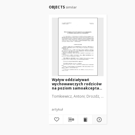
OBJECTS
similar
Wpływ oddziaływań
wychowawczych rodziców
na poziom samoakceptacji
młodzieży
Tomkiewicz, Antoni
Drozdz, Elżbieta
artykuł