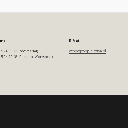
one
E-Mail
 524 90 32 (secretariat)
wmbc@wbp.olsztyn.pl
 524 90 48 (Regional Workshop)