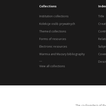
Collections
Inde
Institution collections
Title
Kolekcje osób prywatnych
Creat
Themed collections
Contr
Forms of resources
Relat
Electronic resources
Subje
Warmia and Mazury bibliography
Cove
...
Descr
View all collections
The co-founders of the