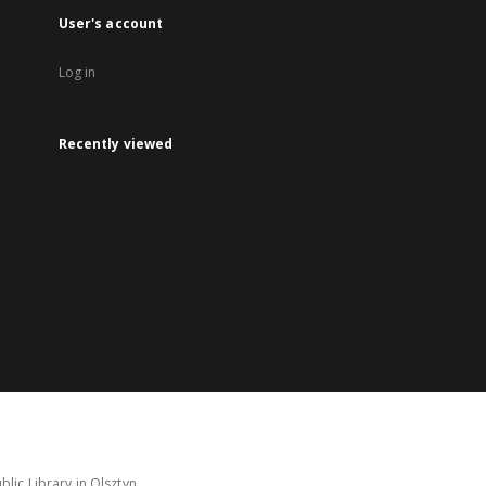
User's account
Log in
Recently viewed
lic Library in Olsztyn.