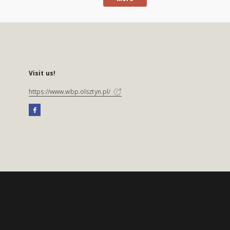
Visit us!
https://www.wbp.olsztyn.pl/