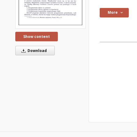
More
Show content
Download