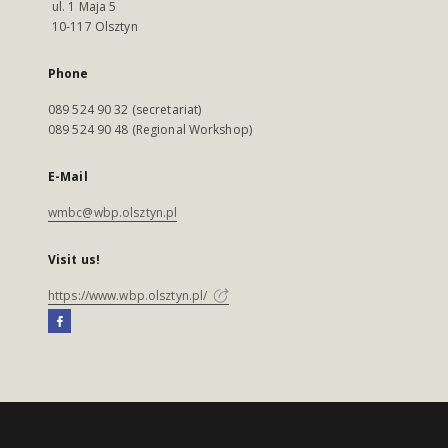
ul. 1 Maja 5
10-117 Olsztyn
Phone
089 524 90 32 (secretariat)
089 524 90 48 (Regional Workshop)
E-Mail
wmbc@wbp.olsztyn.pl
Visit us!
https://www.wbp.olsztyn.pl/