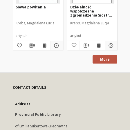
Słowa powitania
Działalność
Dzi
współczesna
Ka
Zgromadzenia Sióstr
Mę
św. Katarzyny Dziewicy,
Mo
Krebs, Magdalena Łucja
Krebs, Magdalena Łucja
Kre
Męczennicy
20
artykuł
artykuł
art
More
CONTACT DETAILS
Address
Provincial Public Library
of Emilia Sukertowa-Biedrawina