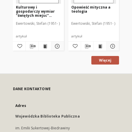
Kulturowy i
Opowieść mityczna a
gospodarczy wymiar
teologia
"świętych miejsc"
regionu Warmii i Mazur
Ewertowski, Stefan (1951- )
Ewertowski, Stefan (1951- )
artykuł
artykuł
Więcej
DANE KONTAKTOWE
Adres
Wojewódzka Biblioteka Publiczna
im. Emilii Sukertowej-Biedrawiny