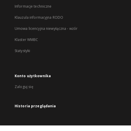
Informacje techniczne
Klauzula informacyjna RODO
Umowa licencyjna niewyłączna - wzór
Klaster WMBC
Statystyki
Konto użytkownika
Zaloguj się
Historia przeglądania