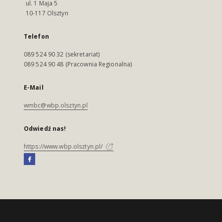
ul. 1 Maja 5
10-117 Olsztyn
Telefon
089 524 90 32 (sekretariat)
089 524 90 48 (Pracownia Regionalna)
E-Mail
wmbc@wbp.olsztyn.pl
Odwiedź nas!
https://www.wbp.olsztyn.pl/