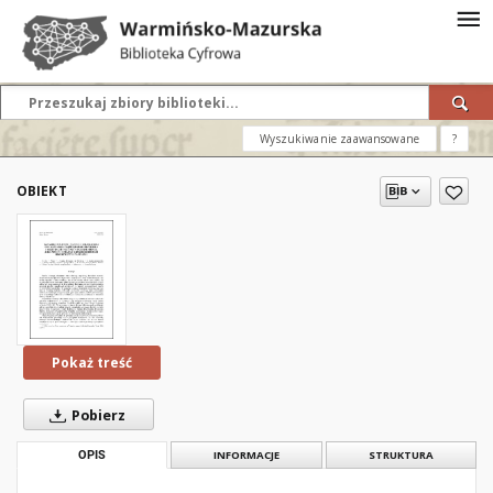
Wyszukiwanie zaawansowane
?
OBIEKT
Pokaż treść
Pobierz
OPIS
INFORMACJE
STRUKTURA