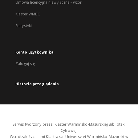
Umowa licencyjna niewyłączna - wzór
Klaster WMBC
Statystyki
Konto użytkownika
Zaloguj się
Historia przeglądania
Serwis tworzony przez: Klaster Warmińsko-Mazurskiej Biblioteki
Cyfrowej.
Współzałożycielami Klastra są: Uniwersytet Warmińsko-Mazurski w