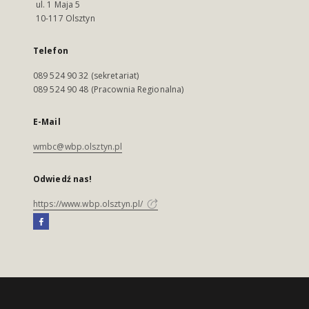
ul. 1 Maja 5
10-117 Olsztyn
Telefon
089 524 90 32 (sekretariat)
089 524 90 48 (Pracownia Regionalna)
E-Mail
wmbc@wbp.olsztyn.pl
Odwiedź nas!
https://www.wbp.olsztyn.pl/