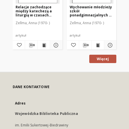
Relacje zachodzące
Wychowanie młodzieży
Ks
między katechezą a
szkół
ki
liturgią w czasach
ponadgimnazjalnych do
ro
katechumenatu
życia w rodzinie :
ws
Zellma, Anna (1970- )
Zellma, Anna (1970- )
Zel
wczesnochrześcijańskiego
perspektywa
po
katechetyczna
artykuł
artykuł
art
Więcej
DANE KONTAKTOWE
Adres
Wojewódzka Biblioteka Publiczna
im. Emilii Sukertowej-Biedrawiny