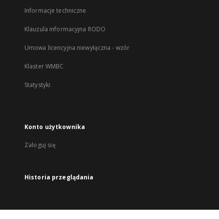
Informacje techniczne
Klauzula informacyjna RODO
Umowa licencyjna niewyłączna - wzór
Klaster WMBC
Statystyki
Konto użytkownika
Zaloguj się
Historia przeglądania