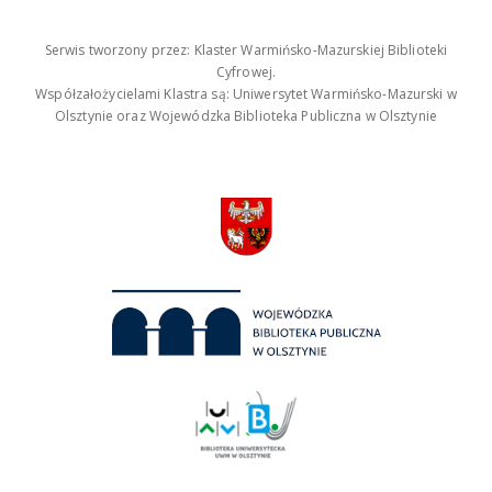
Serwis tworzony przez: Klaster Warmińsko-Mazurskiej Biblioteki
Cyfrowej.
Współzałożycielami Klastra są: Uniwersytet Warmińsko-Mazurski w
Olsztynie oraz Wojewódzka Biblioteka Publiczna w Olsztynie