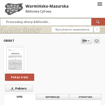
Wyszukiwanie zaawansowane
?
OBIEKT
Pokaż treść
Pobierz
OPIS
INFORMACJE
STRUKTURA