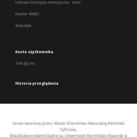
Umowa licencyjna niewyłączna - wzór
Klaster WMBC
Statystyki
Konto użytkownika
Zaloguj się
Historia przeglądania
Serwis tworzony przez: Klaster Warmińsko-Mazurskiej Biblioteki
Cyfrowej.
Współzałożycielami Klastra są: Uniwersytet Warmińsko-Mazurski w