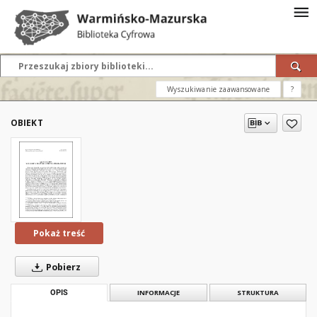
Wyszukiwanie zaawansowane
?
OBIEKT
Pokaż treść
Pobierz
OPIS
INFORMACJE
STRUKTURA