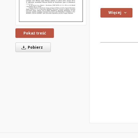
Więcej
Pokaż treść
Pobierz