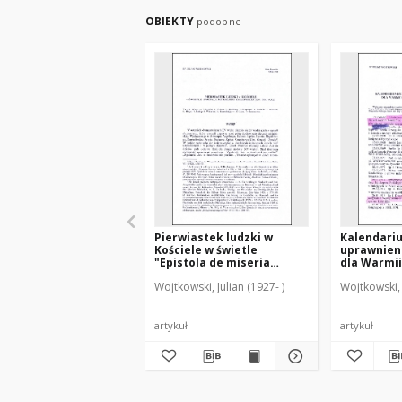
OBIEKTY
podobne
Pierwiastek ludzki w
Kalendari
Kościele w świetle
uprawnien
"Epistola de miseria
dla Warmii
curatorum" (GW 9842-9366)
wojnie świ
Wojtkowski, Julian (1927- )
Wojtkowski, 
artykuł
artykuł