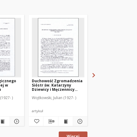
gicznego
Duchowość Zgromadzenia
Święty Józef na Warm
iej w
Sióstr św. Katarzyny
wieku
u
Dziewicy i Męczennicy
1583-1983
(1927- )
Wojtkowski, Julian (1927- )
Wojtkowski, Julian (1927-
artykuł
artykuł
Więcej