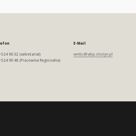
lefon
E-Mail
 524 90 32 (sekretariat)
wmbc@wbp.olsztyn.pl
 524 90 48 (Pracownia Regionalna)