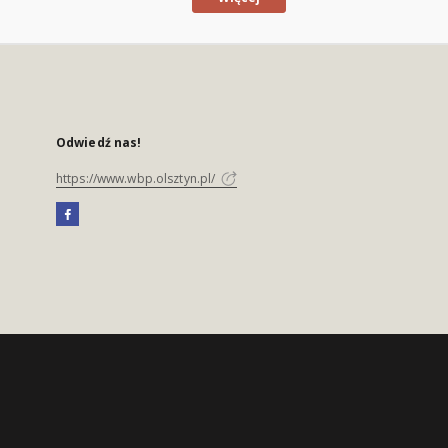
Odwiedź nas!
https://www.wbp.olsztyn.pl/