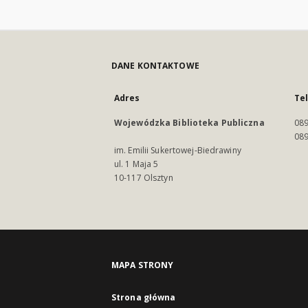
DANE KONTAKTOWE
Adres
Te
Wojewódzka Biblioteka Publiczna
089
089
im. Emilii Sukertowej-Biedrawiny
ul. 1 Maja 5
10-117 Olsztyn
MAPA STRONY
Strona główna