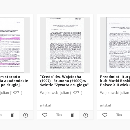
um starań o
"Credo" św. Wojciecha
Przedmiot litur
ia akademickie
(†997) i Brunona (†1009) w
kult Matki Bosk
 po drugiej
świetle "Żywota drugiego"
Polsce XIII wiek
atowej
Julian (1927- )
Wojtkowski, Julian (1927- )
Wojtkowski, Julian 
artykuł
artykuł