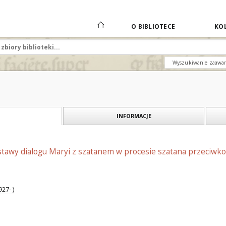
O BIBLIOTECE
KOL
Wyszukiwanie zaawa
INFORMACJE
tawy dialogu Maryi z szatanem w procesie szatana przeciwko 
927- )