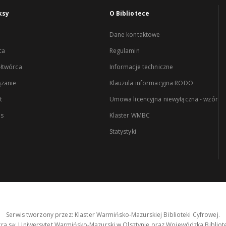
ksy
O Bibliotece
Dane kontaktowe
ca
Regulamin
łtwórca
Informacje techniczne
zanie
Klauzula informacyjna RODO
t
Umowa licencyjna niewyłączna - wzór
es
Klaster WMBC
Statystyki
Serwis tworzony przez: Klaster Warmińsko-Mazurskiej Biblioteki Cyfrowej.
tra są: Uniwersytet Warmińsko-Mazurski w Olsztynie oraz Wojewódzka Bibliote