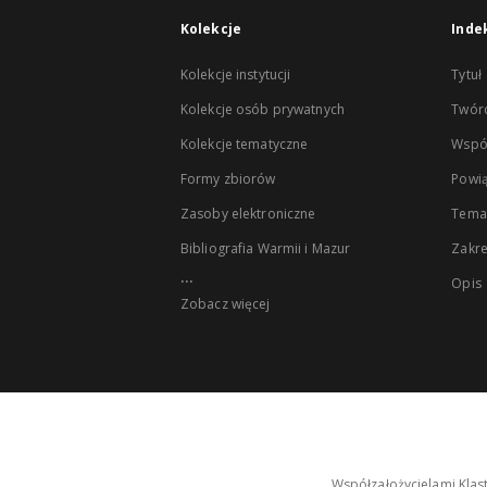
Kolekcje
Inde
Kolekcje instytucji
Tytuł
Kolekcje osób prywatnych
Twór
Kolekcje tematyczne
Wspó
Formy zbiorów
Powią
Zasoby elektroniczne
Tema
Bibliografia Warmii i Mazur
Zakr
...
Opis
Zobacz więcej
Współzałożycielami Klas