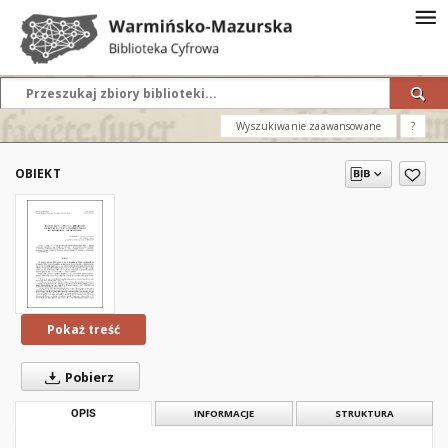
Wyszukiwanie zaawansowane
?
OBIEKT
Pokaż treść
Pobierz
OPIS
INFORMACJE
STRUKTURA