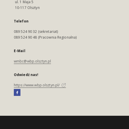
ul. 1 Maja 5
10-117 Olsztyn
Telefon
089 524 90 32 (sekretariat)
089 524 90 48 (Pracownia Regionalna)
E-Mail
wmbc@wbp.olsztyn.pl
Odwiedź nas!
https://www.wbp.olsztyn.pl/