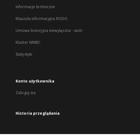
Informacje techniczne
Klauzula informacyjna RODO
Umowa licencyjna niewyłączna - wzór
Klaster WMBC
Statystyki
Konto użytkownika
Zaloguj się
Historia przeglądania