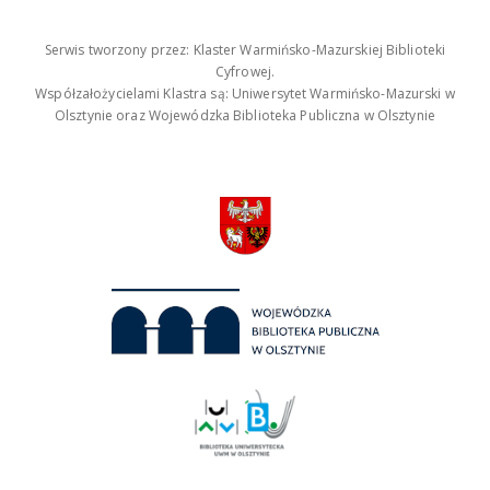
Serwis tworzony przez: Klaster Warmińsko-Mazurskiej Biblioteki
Cyfrowej.
Współzałożycielami Klastra są: Uniwersytet Warmińsko-Mazurski w
Olsztynie oraz Wojewódzka Biblioteka Publiczna w Olsztynie