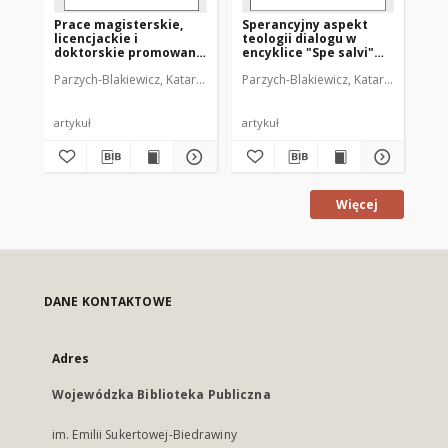
Prace magisterskie,
Sperancyjny aspekt
Wy
licencjackie i
teologii dialogu w
śr
doktorskie promowane
encyklice "Spe salvi"
pr
przez ks. prof. dr. hab.
Benedykta XVI
Parzych-Blakiewicz, Katarzyna (1968- )
Parzych-Blakiewicz, Katarzyna (1968-
Guzowski, Jan (1955- ). Redakt
Par
Mariana
Borzyszkowskiego
artykuł
artykuł
art
Więcej
DANE KONTAKTOWE
Adres
Wojewódzka Biblioteka Publiczna
im. Emilii Sukertowej-Biedrawiny