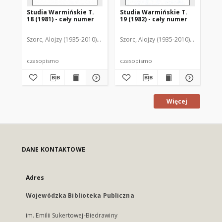
Studia Warmińskie T.
Studia Warmińskie T.
St
18 (1981) - cały numer
19 (1982) - cały numer
20 
Szorc, Alojzy (1935-2010). Redaktor naczelny
Szorc, Alojzy (1935-2010). Redaktor 
Szo
czasopismo
czasopismo
cz
Więcej
DANE KONTAKTOWE
Adres
Wojewódzka Biblioteka Publiczna
im. Emilii Sukertowej-Biedrawiny