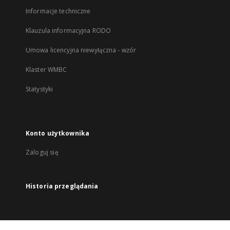
Informacje techniczne
Klauzula informacyjna RODO
Umowa licencyjna niewyłączna - wzór
Klaster WMBC
Statystyki
Konto użytkownika
Zaloguj się
Historia przeglądania