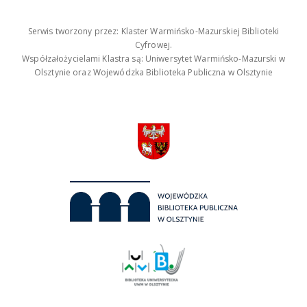
Serwis tworzony przez: Klaster Warmińsko-Mazurskiej Biblioteki
Cyfrowej.
Współzałożycielami Klastra są: Uniwersytet Warmińsko-Mazurski w
Olsztynie oraz Wojewódzka Biblioteka Publiczna w Olsztynie