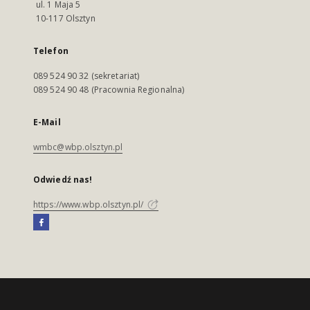
ul. 1 Maja 5
10-117 Olsztyn
Telefon
089 524 90 32 (sekretariat)
089 524 90 48 (Pracownia Regionalna)
E-Mail
wmbc@wbp.olsztyn.pl
Odwiedź nas!
https://www.wbp.olsztyn.pl/