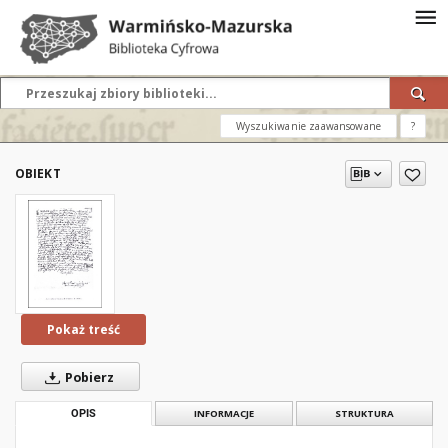
Wyszukiwanie zaawansowane
?
OBIEKT
Pokaż treść
Pobierz
OPIS
INFORMACJE
STRUKTURA