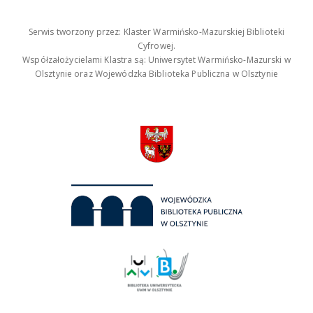
Serwis tworzony przez: Klaster Warmińsko-Mazurskiej Biblioteki
Cyfrowej.
Współzałożycielami Klastra są: Uniwersytet Warmińsko-Mazurski w
Olsztynie oraz Wojewódzka Biblioteka Publiczna w Olsztynie