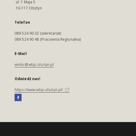
ul. 1 Maja 5
10-117 Olsztyn
Telefon
089 524 90 32 (sekretariat)
089 524 90 48 (Pracownia Regionalna)
E-Mail
wmbc@wbp.olsztyn.pl
Odwiedź nas!
https://www.wbp.olsztyn.pl/