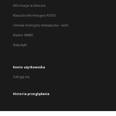
Informacje techniczne
Klauzula informacyjna RODO
Umowa licencyjna niewyłączna - wzór
Klaster WMBC
Statystyki
Konto użytkownika
Zaloguj się
Historia przeglądania