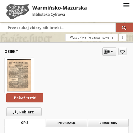
Wyszukiwanie zaawansowane
?
OBIEKT
Pokaż treść
Pobierz
OPIS
INFORMACJE
STRUKTURA