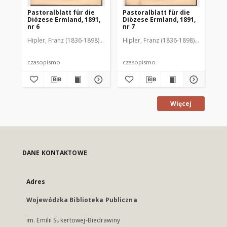
Pastoralblatt für die
Pastoralblatt für die
Pas
Diözese Ermland, 1891,
Diözese Ermland, 1891,
Di
nr 6
nr 7
nr 
Hipler, Franz (1836-1898). Red.
Hipler, Franz (1836-1898). Red.
Hip
czasopismo
czasopismo
cz
Więcej
DANE KONTAKTOWE
Adres
Wojewódzka Biblioteka Publiczna
im. Emilii Sukertowej-Biedrawiny