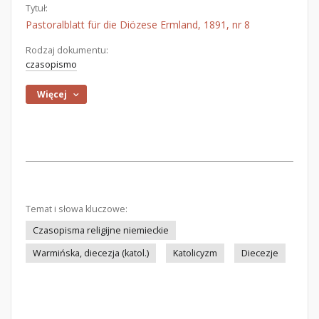
Tytuł:
Pastoralblatt für die Diözese Ermland, 1891, nr 8
Rodzaj dokumentu:
czasopismo
Więcej
Temat i słowa kluczowe:
Czasopisma religijne niemieckie
Warmińska, diecezja (katol.)
Katolicyzm
Diecezje