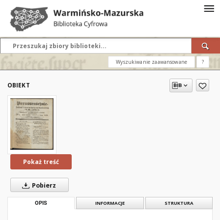
Wyszukiwanie zaawansowane
?
OBIEKT
Pokaż treść
Pobierz
OPIS
INFORMACJE
STRUKTURA