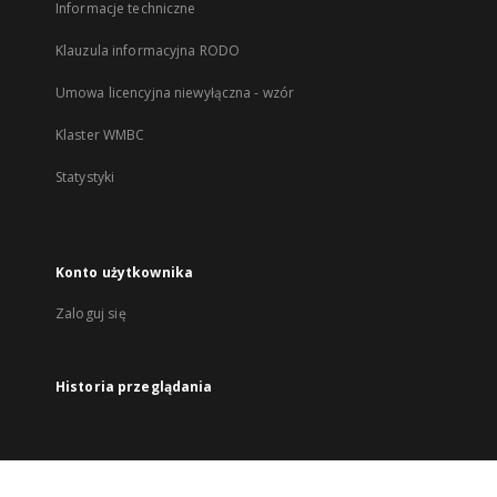
Informacje techniczne
Klauzula informacyjna RODO
Umowa licencyjna niewyłączna - wzór
Klaster WMBC
Statystyki
Konto użytkownika
Zaloguj się
Historia przeglądania