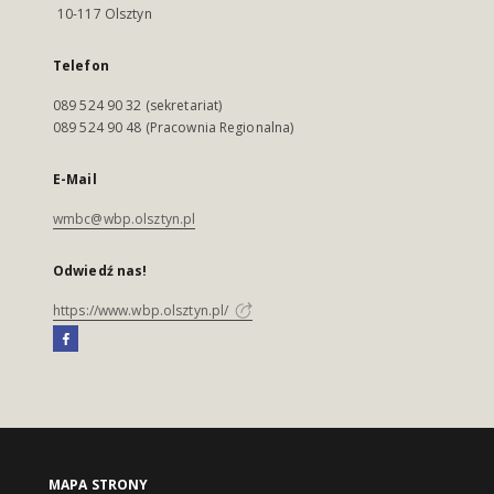
10-117 Olsztyn
Telefon
089 524 90 32 (sekretariat)
089 524 90 48 (Pracownia Regionalna)
E-Mail
wmbc@wbp.olsztyn.pl
Odwiedź nas!
https://www.wbp.olsztyn.pl/
MAPA STRONY