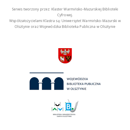
Serwis tworzony przez: Klaster Warmińsko-Mazurskiej Biblioteki
Cyfrowej.
Współzałożycielami Klastra są: Uniwersytet Warmińsko-Mazurski w
Olsztynie oraz Wojewódzka Biblioteka Publiczna w Olsztynie