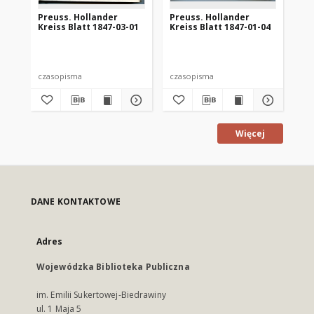
Preuss. Hollander
Preuss. Hollander
Pr
Kreiss Blatt 1847-03-01
Kreiss Blatt 1847-01-04
Kre
czasopisma
czasopisma
cza
Więcej
DANE KONTAKTOWE
Adres
Wojewódzka Biblioteka Publiczna
im. Emilii Sukertowej-Biedrawiny
ul. 1 Maja 5