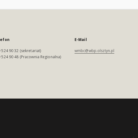
lefon
E-Mail
 524 90 32 (sekretariat)
wmbc@wbp.olsztyn.pl
 524 90 48 (Pracownia Regionalna)