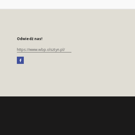
Odwiedź nas!
https://www.wbp.olsztyn.pl/