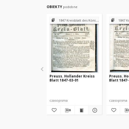
OBIEKTY
podobne
1847 Kreisblatt des Königl. Preuss. Landraths-Amtes Preuss. Holland
1847 Kreisblatt des
Preuss. Hollander Kreiss
Preuss. Ho
Blatt 1847-03-01
Blatt 1847
czasopisma
czasopisma