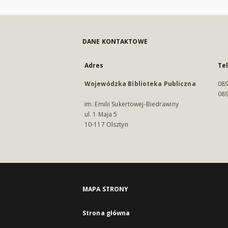
DANE KONTAKTOWE
Adres
Te
Wojewódzka Biblioteka Publiczna
089
089
im. Emilii Sukertowej-Biedrawiny
ul. 1 Maja 5
10-117 Olsztyn
MAPA STRONY
Strona główna