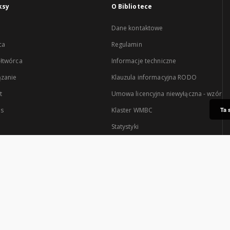
ksy
O Bibliotece
Dane kontaktowe
ca
Regulamin
łtwórca
Informacje techniczne
zanie
Klauzula informacyjna RODO
t
Umowa licencyjna niewyłączna - wzór
es
Klaster WMBC
Ta 
Statystyki
Serwis tworzony przez: Klaster Warmińsko-Mazurskiej Biblioteki Cyfrowej.
tra są: Uniwersytet Warmińsko-Mazurski w Olsztynie oraz Wojewódzka Bibliote