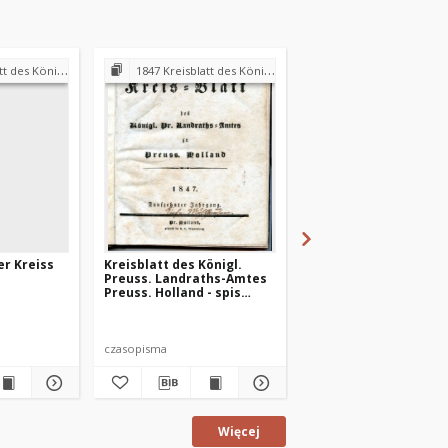
andraths-Amtes Preuss. Holland
1847 Kreisblatt des Königl. Preuss. Landraths-Amtes Preuss. Holland
1847 Kreisblatt des Königl. Preuss. Landraths-Amtes Pre
er Kreiss
Kreisblatt des Königl.
Preuss. Hollander Kr
Preuss. Landraths-Amtes
Blatt 1847-01-18
Preuss. Holland - spis
treści 1847 r.
czasopisma
czasopismo
Więcej