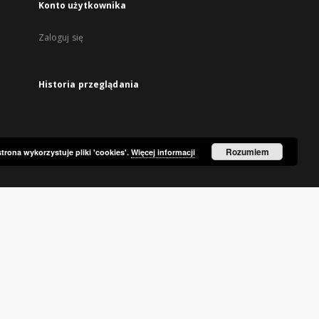
Konto użytkownika
Zaloguj się
Historia przeglądania
Rozumiem
strona wykorzystuje pliki 'cookies'.
Więcej informacji
ka Publiczna w Olsztynie