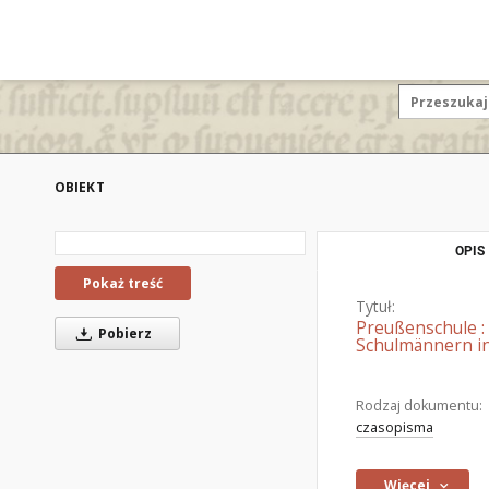
OBIEKT
OPIS
Pokaż treść
Tytuł:
Preußenschule :
Pobierz
Schulmännern in
Rodzaj dokumentu:
czasopisma
Więcej