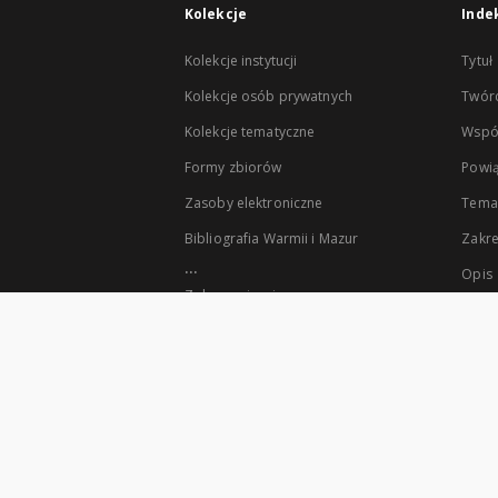
Kolekcje
Inde
Kolekcje instytucji
Tytuł
Kolekcje osób prywatnych
Twór
Kolekcje tematyczne
Wspó
Formy zbiorów
Powią
Zasoby elektroniczne
Tema
Bibliografia Warmii i Mazur
Zakr
...
Opis
Zobacz więcej
Współzałożycielami Klas