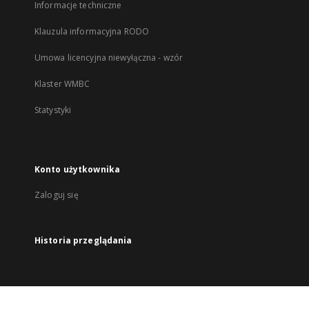
Informacje techniczne
Klauzula informacyjna RODO
Umowa licencyjna niewyłączna - wzór
Klaster WMBC
Statystyki
Konto użytkownika
Zaloguj się
Historia przeglądania