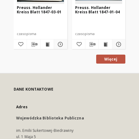
Preuss. Hollander
Preuss. Hollander
Pr
Kreiss Blatt 1847-03-01
Kreiss Blatt 1847-01-04
Kre
czasopisma
czasopisma
cza
Więcej
DANE KONTAKTOWE
Adres
Wojewódzka Biblioteka Publiczna
im. Emilii Sukertowej-Biedrawiny
ul. 1 Maja 5