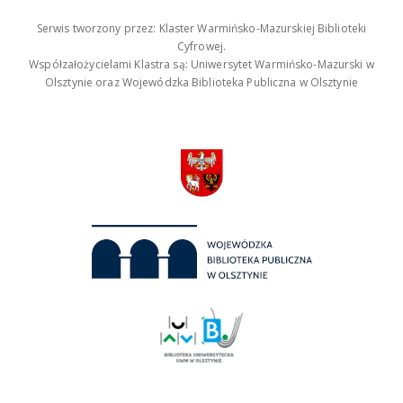
Serwis tworzony przez: Klaster Warmińsko-Mazurskiej Biblioteki
Cyfrowej.
Współzałożycielami Klastra są: Uniwersytet Warmińsko-Mazurski w
Olsztynie oraz Wojewódzka Biblioteka Publiczna w Olsztynie