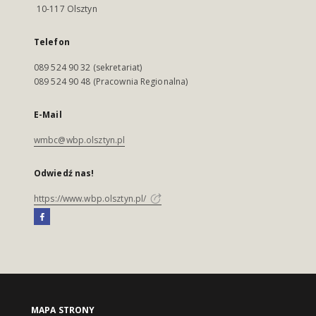
10-117 Olsztyn
Telefon
089 524 90 32 (sekretariat)
089 524 90 48 (Pracownia Regionalna)
E-Mail
wmbc@wbp.olsztyn.pl
Odwiedź nas!
https://www.wbp.olsztyn.pl/
MAPA STRONY