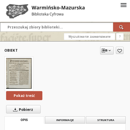
Wyszukiwanie zaawansowane
?
OBIEKT
Pokaż treść
Pobierz
OPIS
INFORMACJE
STRUKTURA