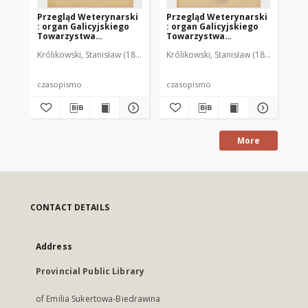
Przegląd Weterynarski
Przegląd Weterynarski
Pr
: organ Galicyjskiego
: organ Galicyjskiego
: 
Towarzystwa
Towarzystwa
To
Weterynarskiego :
Weterynarskiego :
We
Królikowski, Stanisław (1853-1924). Red.
Królikowski, Stanisław (1853-1924). R
Kró
czasopismo
czasopismo
cz
poświęcone
poświęcone
po
weterynaryi i hodowli,
weterynaryi i hodowli,
we
1905 R. 20, nr 4
1905 R. 20, nr 5
190
czasopismo
czasopismo
cz
More
CONTACT DETAILS
Address
Provincial Public Library
of Emilia Sukertowa-Biedrawina