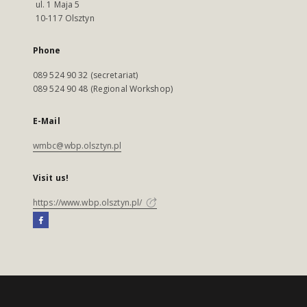
ul. 1 Maja 5
10-117 Olsztyn
Phone
089 524 90 32 (secretariat)
089 524 90 48 (Regional Workshop)
E-Mail
wmbc@wbp.olsztyn.pl
Visit us!
https://www.wbp.olsztyn.pl/