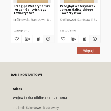
Przegląd Weterynarski
Przegląd Weterynarski
Pr
: organ Galicyjskiego
: organ Galicyjskiego
: 
Towarzystwa
Towarzystwa
To
Weterynarskiego :
Weterynarskiego :
We
Królikowski, Stanisław (1853-1924). Red.
Królikowski, Stanisław (1853-1924). R
Kró
czasopismo
czasopismo
cz
poświęcone
poświęcone
po
weterynaryi i hodowli,
weterynaryi i hodowli,
we
1905 R. 20, nr 4
1905 R. 20, nr 5
190
czasopismo
czasopismo
cz
Więcej
DANE KONTAKTOWE
Adres
Wojewódzka Biblioteka Publiczna
im. Emilii Sukertowej-Biedrawiny