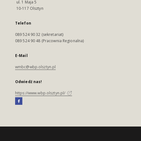
ul. 1 Maja 5
10-117 Olsztyn
Telefon
089 524 90 32 (sekretariat)
089 524 90 48 (Pracownia Regionalna)
E-Mail
wmbc@wbp.olsztyn.pl
Odwiedź nas!
https://www.wbp.olsztyn.pl/