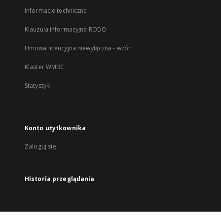
Informacje techniczne
Klauzula informacyjna RODO
Umowa licencyjna niewyłączna - wzór
Klaster WMBC
Statystyki
Konto użytkownika
Zaloguj się
Historia przeglądania