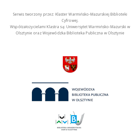
Serwis tworzony przez: Klaster Warmińsko-Mazurskiej Biblioteki
Cyfrowej.
Współzałożycielami Klastra są: Uniwersytet Warmińsko-Mazurski w
Olsztynie oraz Wojewódzka Biblioteka Publiczna w Olsztynie