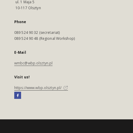
ul. 1 Maja 5
10-117 Olsztyn
Phone
089 524 90 32 (secretariat)
089 524 90 48 (Regional Workshop)
E-Mail
wmbc@wbp.olsztyn.pl
Visit us!
https://www.wbp.olsztyn.pl/