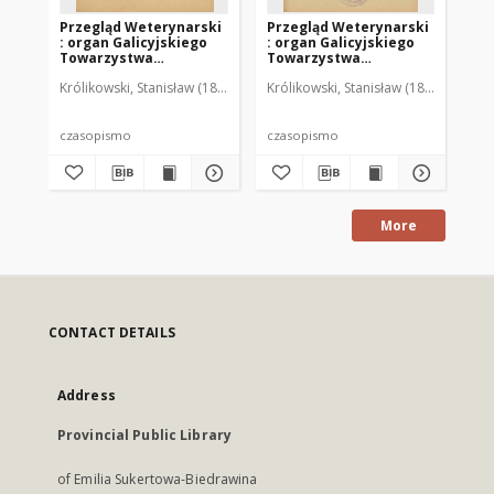
Przegląd Weterynarski
Przegląd Weterynarski
Pr
: organ Galicyjskiego
: organ Galicyjskiego
: 
Towarzystwa
Towarzystwa
To
Weterynarskiego :
Weterynarskiego :
We
Królikowski, Stanisław (1853-1924). Red.
Królikowski, Stanisław (1853-1924). R
Kró
czasopismo
czasopismo
cz
poświęcone
poświęcone
po
weterynaryi i hodowli,
weterynaryi i hodowli,
we
1905 R. 20, nr 4
1905 R. 20, nr 5
190
czasopismo
czasopismo
cz
More
CONTACT DETAILS
Address
Provincial Public Library
of Emilia Sukertowa-Biedrawina