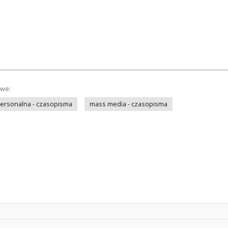
owe:
personalna - czasopisma
mass media - czasopisma