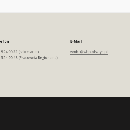
lefon
E-Mail
 524 90 32 (sekretariat)
wmbc@wbp.olsztyn.pl
 524 90 48 (Pracownia Regionalna)