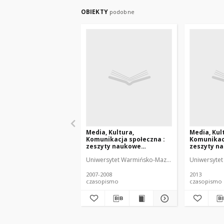
OBIEKTY
podobne
Media, Kultura,
Media, Kul
Komunikacja społeczna :
Komunikacj
zeszyty naukowe
zeszyty n
Instytutu Dziennikarstwa i
Instytutu 
Uniwersytet Warmińsko-Mazurski (Olsztyn). Instyt
Uniwersytet 
Komunikacji Społecznej
Komunikacj
UWM 3-4 (2007-2008)
UWM 9 (201
2007-2008
2013
czasopismo
czasopismo