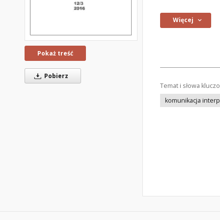
Więcej
Pokaż treść
Pobierz
Temat i słowa klucz
komunikacja inter