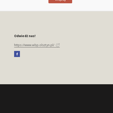
Odwiedź nas!
https://www.wbp.olsztyn.pl/