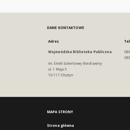
DANE KONTAKTOWE
Adres
Te
Wojewódzka Biblioteka Publiczna
089
089
im. Emilii Sukertowej-Biedrawiny
ul. 1 Maja 5
10-117 Olsztyn
MAPA STRONY
Strona główna