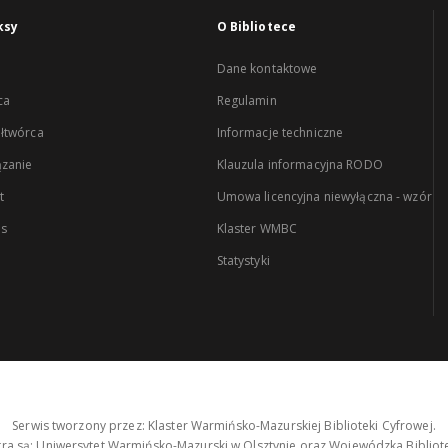
ksy
O Bibliotece
Dane kontaktowe
ca
Regulamin
łtwórca
Informacje techniczne
zanie
Klauzula informacyjna RODO
t
Umowa licencyjna niewyłączna - wzór
es
Klaster WMBC
Statystyki
Serwis tworzony przez: Klaster Warmińsko-Mazurskiej Biblioteki Cyfrowej.
tra są: Uniwersytet Warmińsko-Mazurski w Olsztynie oraz Wojewódzka Bibliote