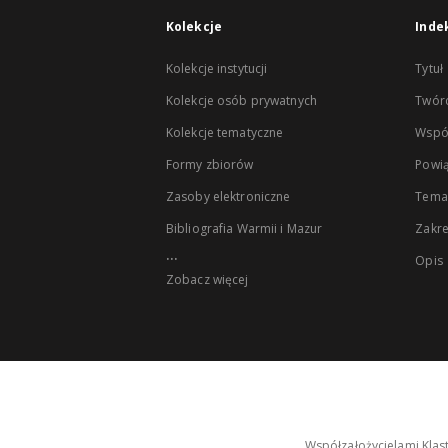
Kolekcje
Inde
Kolekcje instytucji
Tytuł
Kolekcje osób prywatnych
Twór
Kolekcje tematyczne
Wspó
Formy zbiorów
Powią
Zasoby elektroniczne
Tema
Bibliografia Warmii i Mazur
Zakr
...
Opis
Zobacz więcej
Współzałożycielami Klas