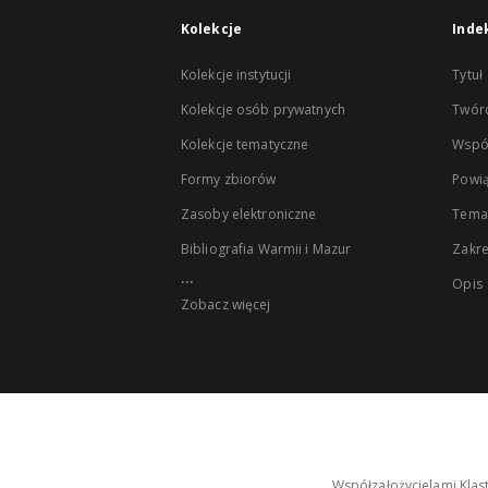
Kolekcje
Inde
Kolekcje instytucji
Tytuł
Kolekcje osób prywatnych
Twór
Kolekcje tematyczne
Wspó
Formy zbiorów
Powią
Zasoby elektroniczne
Tema
Bibliografia Warmii i Mazur
Zakr
...
Opis
Zobacz więcej
Współzałożycielami Klas