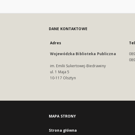
DANE KONTAKTOWE
Adres
Te
Wojewódzka Biblioteka Publiczna
089
089
im. Emilii Sukertowej-Biedrawiny
ul. 1 Maja 5
10-117 Olsztyn
MAPA STRONY
Strona główna