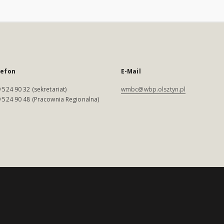
lefon
E-Mail
 524 90 32 (sekretariat)
wmbc@wbp.olsztyn.pl
 524 90 48 (Pracownia Regionalna)