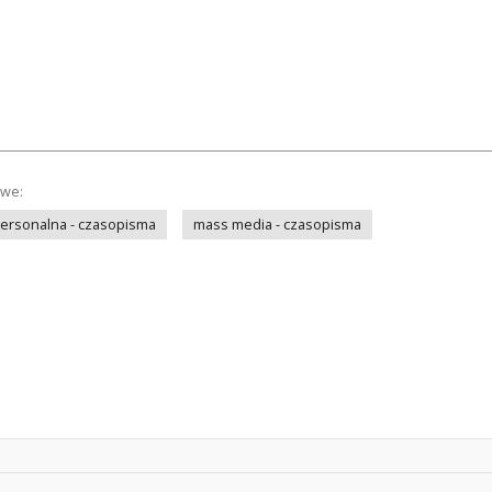
owe:
personalna - czasopisma
mass media - czasopisma