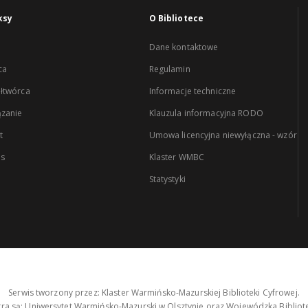
ksy
O Bibliotece
Dane kontaktowe
ca
Regulamin
łtwórca
Informacje techniczne
zanie
Klauzula informacyjna RODO
t
Umowa licencyjna niewyłączna - wzór
es
Klaster WMBC
Statystyki
Serwis tworzony przez: Klaster Warmińsko-Mazurskiej Biblioteki Cyfrowej.
tra są: Uniwersytet Warmińsko-Mazurski w Olsztynie oraz Wojewódzka Bibliote