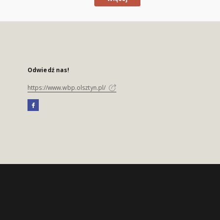
Odwiedź nas!
https://www.wbp.olsztyn.pl/