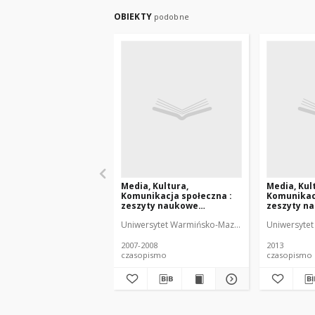
OBIEKTY
podobne
Media, Kultura,
Media, Kul
Komunikacja społeczna :
Komunikacj
zeszyty naukowe
zeszyty n
Instytutu Dziennikarstwa i
Instytutu 
Uniwersytet Warmińsko-Mazurski (Olsztyn). Instyt
Uniwersytet 
Komunikacji Społecznej
Komunikacj
UWM 3-4 (2007-2008)
UWM 9 (201
2007-2008
2013
czasopismo
czasopismo