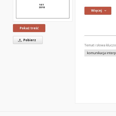
Więcej
Pokaż treść
Pobierz
Temat i słowa klucz
komunikacja inter