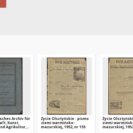
sches Archiv für
Życie Olsztyńskie : pismo
Życie Olsztyńsk
ft, Kunst,
ziemi warmińsko-
ziemi warmińsk
und Agrikultur,
mazurskiej, 1952, nr 155
mazurskiej, 1952
s: