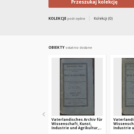
Przeszukaj kolekcję
KOLEKCJE
Kolekcji (0)
podrzędne
OBIEKTY
ostatnio dodane
Vaterlandisches Archiv für
Vaterlandi
Wissenschaft, Kunst,
Wissenscha
Industrie und Agrikultur,
Industrie 
oder Preuss.
oder Preus