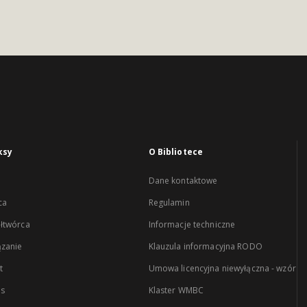
ksy
O Bibliotece
Dane kontaktowe
ca
Regulamin
łtwórca
Informacje techniczne
zanie
Klauzula informacyjna RODO
t
Umowa licencyjna niewyłączna - wzór
es
Klaster WMBC