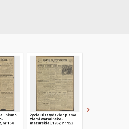
ie : pismo
Życie Olsztyńskie : pismo
Życie Olsztyńskie : p
o-
ziemi warmińsko-
ziemi warmińsko-
, nr 154
mazurskiej, 1952, nr 153
mazurskiej, 1952, nr 