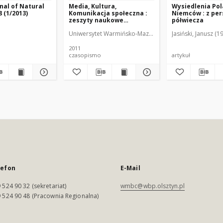
rnal of Natural
Media, Kultura,
Wysiedlenia Pol
 (1/2013)
Komunikacja społeczna :
Niemców : z pe
zeszyty naukowe
półwiecza
Instytutu Dziennikarstwa i
Uniwersytet Warmińsko-Mazurski (Olsztyn). Instytut Dz
Jasiński, Janusz (19
Komunikacji Społecznej
UWM 7 (2011)
2011
czasopismo
artykuł
lefon
E-Mail
 524 90 32 (sekretariat)
wmbc@wbp.olsztyn.pl
 524 90 48 (Pracownia Regionalna)