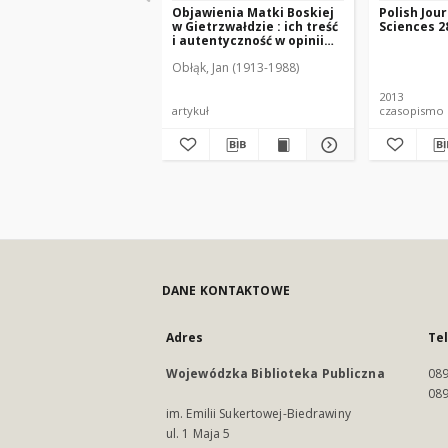
Objawienia Matki Boskiej
Polish Jou
w Gietrzwałdzie : ich treść
Sciences 28
i autentyczność w opinii
współczesnych : (w
Obłąk, Jan (1913-1988)
stulecie objawień) 1877-
1977
2013
artykuł
czasopismo
DANE KONTAKTOWE
Adres
Te
Wojewódzka Biblioteka Publiczna
089
089
im. Emilii Sukertowej-Biedrawiny
ul. 1 Maja 5