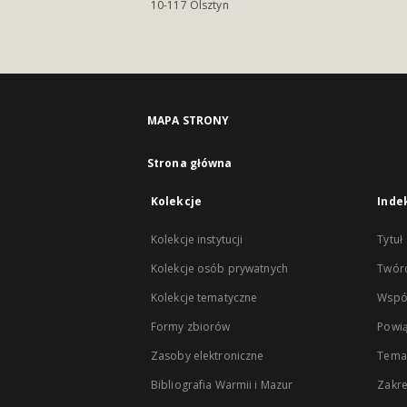
10-117 Olsztyn
MAPA STRONY
Strona główna
Kolekcje
Inde
Kolekcje instytucji
Tytuł
Kolekcje osób prywatnych
Twór
Kolekcje tematyczne
Wspó
Formy zbiorów
Powią
Zasoby elektroniczne
Tema
Bibliografia Warmii i Mazur
Zakr