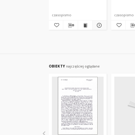
Provinzial=Blätter: 1936,
Provinzial
Bd. 15, Juni=Heft
Bd. 15, Mä
czasopismo
czasopismo
OBIEKTY
najczęściej oglądane