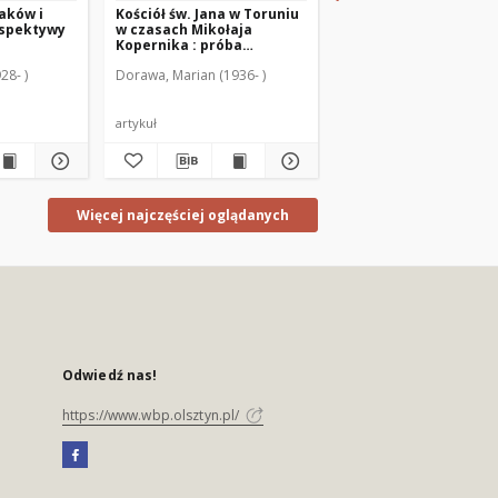
aków i
Kościół św. Jana w Toruniu
Studia Warmińskie T.
rspektywy
w czasach Mikołaja
(1990) - cały numer
Kopernika : próba
rekonstrukcji
iennikarstwa i Komunikacji Społecznej
28- )
Dorawa, Marian (1936- )
Borzyszkowski, Marian (
wyposażenia
artykuł
czasopismo
Więcej najczęściej oglądanych
Odwiedź nas!
https://www.wbp.olsztyn.pl/