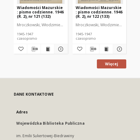
Wiadomości Mazurskie
Wiadomości Mazurskie
Wi
: pismo codzienne. 1946
: pismo codzienne. 1946
: 
(R. 2), nr 121 (132)
(R. 2), nr 122 (133)
(R.
Mroczkowski, Włodzimierz (1902-1971). Redaktor
Mroczkowski, Włodzimierz (1902-197
Mro
1945-1947
1945-1947
194
czasopismo
czasopismo
cz
Więcej
DANE KONTAKTOWE
Adres
Wojewódzka Biblioteka Publiczna
im. Emilii Sukertowej-Biedrawiny