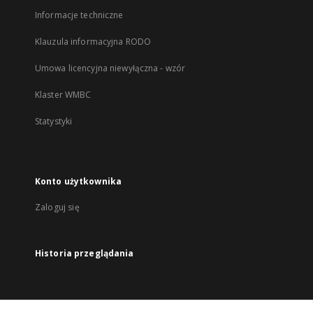
Informacje techniczne
Klauzula informacyjna RODO
Umowa licencyjna niewyłączna - wzór
Klaster WMBC
Statystyki
Konto użytkownika
Zaloguj się
Historia przeglądania