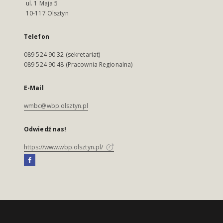
ul. 1 Maja 5
10-117 Olsztyn
Telefon
089 524 90 32 (sekretariat)
089 524 90 48 (Pracownia Regionalna)
E-Mail
wmbc@wbp.olsztyn.pl
Odwiedź nas!
https://www.wbp.olsztyn.pl/