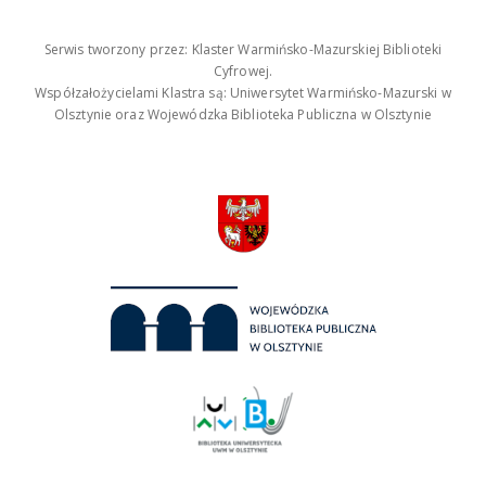
Serwis tworzony przez: Klaster Warmińsko-Mazurskiej Biblioteki
Cyfrowej.
Współzałożycielami Klastra są: Uniwersytet Warmińsko-Mazurski w
Olsztynie oraz Wojewódzka Biblioteka Publiczna w Olsztynie