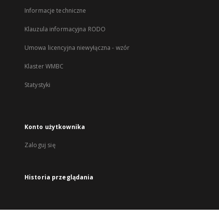
Informacje techniczne
Klauzula informacyjna RODO
Umowa licencyjna niewyłączna - wzór
Klaster WMBC
Statystyki
Konto użytkownika
Zaloguj się
Historia przeglądania