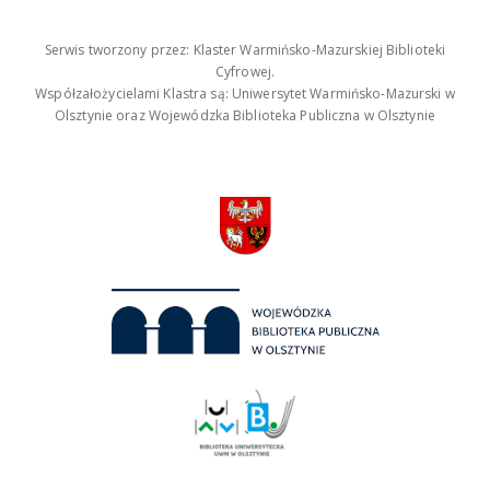
Serwis tworzony przez: Klaster Warmińsko-Mazurskiej Biblioteki
Cyfrowej.
Współzałożycielami Klastra są: Uniwersytet Warmińsko-Mazurski w
Olsztynie oraz Wojewódzka Biblioteka Publiczna w Olsztynie