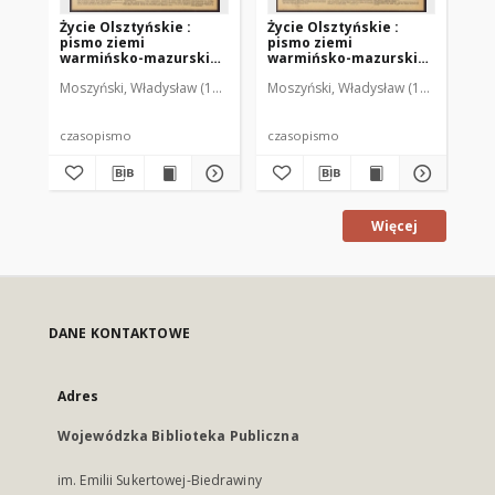
Życie Olsztyńskie :
Życie Olsztyńskie :
Życ
pismo ziemi
pismo ziemi
pi
warmińsko-mazurskiej,
warmińsko-mazurskiej,
wa
1951, nr 48
1951, nr 47
195
Moszyński, Władysław (1922-2001). Red.
Moszyński, Władysław (1922-2001). 
Mroczkowski, Włodzimierz (1
Mos
czasopismo
czasopismo
cz
Więcej
DANE KONTAKTOWE
Adres
Wojewódzka Biblioteka Publiczna
im. Emilii Sukertowej-Biedrawiny