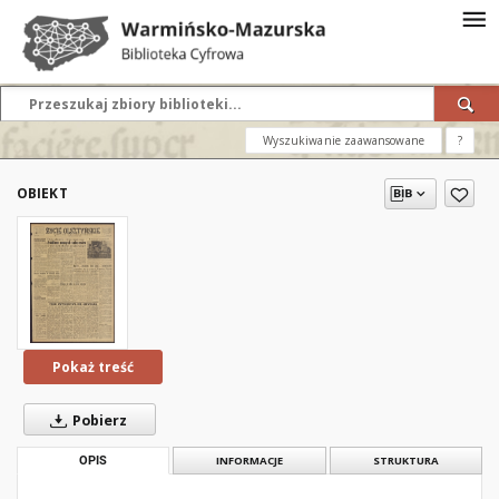
Wyszukiwanie zaawansowane
?
OBIEKT
Pokaż treść
Pobierz
OPIS
INFORMACJE
STRUKTURA