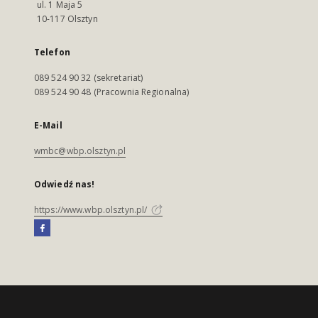
ul. 1 Maja 5
10-117 Olsztyn
Telefon
089 524 90 32 (sekretariat)
089 524 90 48 (Pracownia Regionalna)
E-Mail
wmbc@wbp.olsztyn.pl
Odwiedź nas!
https://www.wbp.olsztyn.pl/