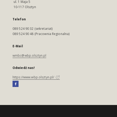
ul. 1 Maja 5
10-117 Olsztyn
Telefon
089 524 90 32 (sekretariat)
089 524 90 48 (Pracownia Regionalna)
E-Mail
wmbc@wbp.olsztyn.pl
Odwiedź nas!
https://www.wbp.olsztyn.pl/