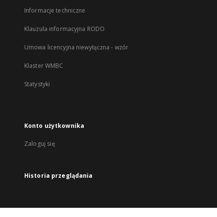
Informacje techniczne
Klauzula informacyjna RODO
Umowa licencyjna niewyłączna - wzór
Klaster WMBC
Statystyki
Konto użytkownika
Zaloguj się
Historia przeglądania