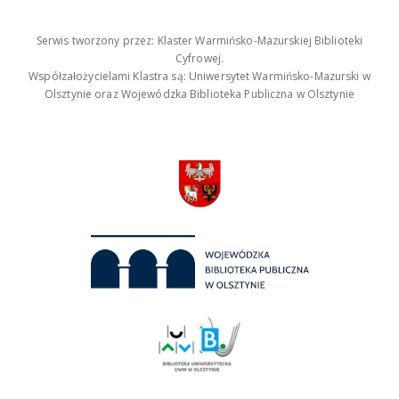
Serwis tworzony przez: Klaster Warmińsko-Mazurskiej Biblioteki
Cyfrowej.
Współzałożycielami Klastra są: Uniwersytet Warmińsko-Mazurski w
Olsztynie oraz Wojewódzka Biblioteka Publiczna w Olsztynie