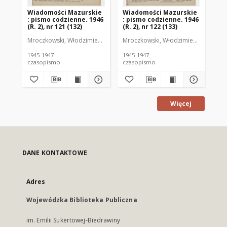
Wiadomości Mazurskie
Wiadomości Mazurskie
Wi
: pismo codzienne. 1946
: pismo codzienne. 1946
: 
(R. 2), nr 121 (132)
(R. 2), nr 122 (133)
(R.
Mroczkowski, Włodzimierz (1902-1971). Redaktor
Mroczkowski, Włodzimierz (1902-197
Mro
1945-1947
1945-1947
194
czasopismo
czasopismo
cz
Więcej
DANE KONTAKTOWE
Adres
Wojewódzka Biblioteka Publiczna
im. Emilii Sukertowej-Biedrawiny