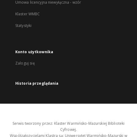
Umowa licencyjna niewyłączna - wzór
Klaster WMBC
Statystyki
Konto użytkownika
Zaloguj się
Historia przeglądania
Serwis tworzony przez: Klaster Warmińsko-Mazurskiej Biblioteki
Cyfrowej.
Współzałożycielami Klastra są: Uniwersytet Warmińsko-Mazurski w