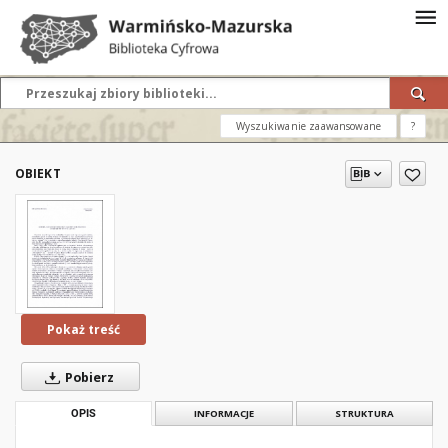
Wyszukiwanie zaawansowane
?
OBIEKT
Pokaż treść
Pobierz
OPIS
INFORMACJE
STRUKTURA