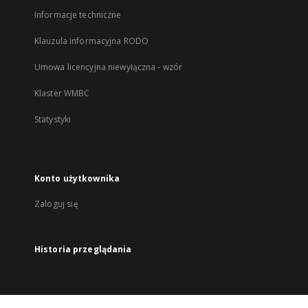
Informacje techniczne
Klauzula informacyjna RODO
Umowa licencyjna niewyłączna - wzór
Klaster WMBC
Statystyki
Konto użytkownika
Zaloguj się
Historia przeglądania