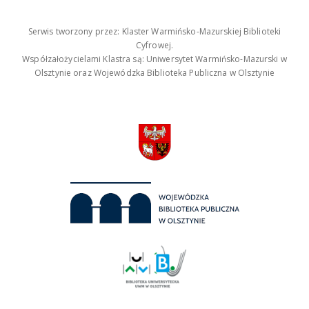
Serwis tworzony przez: Klaster Warmińsko-Mazurskiej Biblioteki
Cyfrowej.
Współzałożycielami Klastra są: Uniwersytet Warmińsko-Mazurski w
Olsztynie oraz Wojewódzka Biblioteka Publiczna w Olsztynie