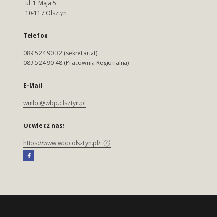
ul. 1 Maja 5
10-117 Olsztyn
Telefon
089 524 90 32 (sekretariat)
089 524 90 48 (Pracownia Regionalna)
E-Mail
wmbc@wbp.olsztyn.pl
Odwiedź nas!
https://www.wbp.olsztyn.pl/