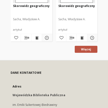
Skorowidz geograficzny
Skorowidz geograficzny
Sk
Sacha, Władysław A.
Sacha, Władysław A.
Sac
artykuł
artykuł
art
Więcej
DANE KONTAKTOWE
Adres
Wojewódzka Biblioteka Publiczna
im. Emilii Sukertowej-Biedrawiny