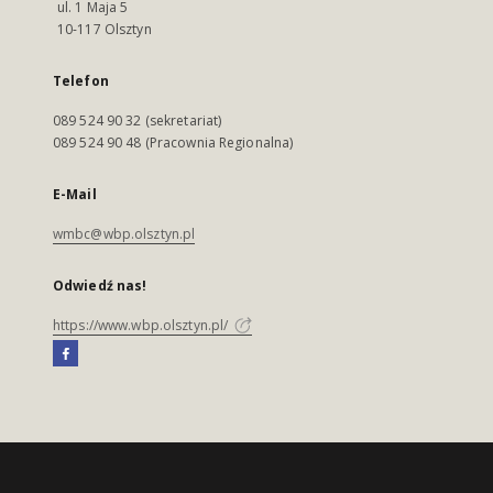
ul. 1 Maja 5
10-117 Olsztyn
Telefon
089 524 90 32 (sekretariat)
089 524 90 48 (Pracownia Regionalna)
E-Mail
wmbc@wbp.olsztyn.pl
Odwiedź nas!
https://www.wbp.olsztyn.pl/