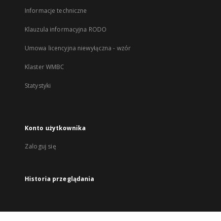
Informacje techniczne
Klauzula informacyjna RODO
Umowa licencyjna niewyłączna - wzór
Klaster WMBC
Statystyki
Konto użytkownika
Zaloguj się
Historia przeglądania