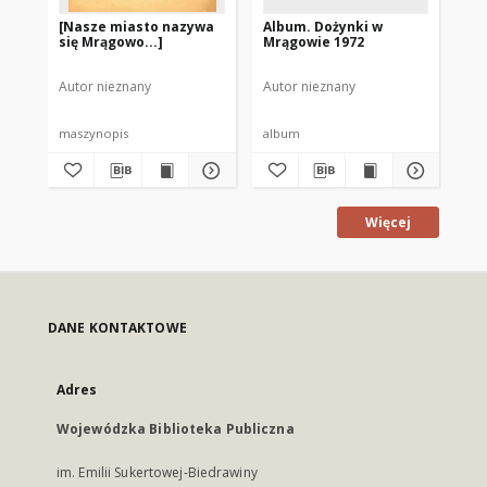
[Nasze miasto nazywa
Album. Dożynki w
Al
się Mrągowo...]
Mrągowie 1972
Ol
19
Autor nieznany
Autor nieznany
Aut
maszynopis
album
al
Więcej
DANE KONTAKTOWE
Adres
Wojewódzka Biblioteka Publiczna
im. Emilii Sukertowej-Biedrawiny