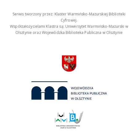
Serwis tworzony przez: Klaster Warmińsko-Mazurskiej Biblioteki
Cyfrowej.
Współzałożycielami Klastra są: Uniwersytet Warmińsko-Mazurski w
Olsztynie oraz Wojewódzka Biblioteka Publiczna w Olsztynie