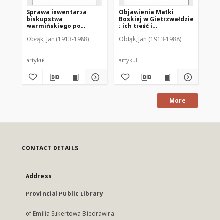
Sprawa inwentarza
Objawienia Matki
Sł
biskupstwa
Boskiej w Gietrzwałdzie
ot
warmińskiego po
: ich treść i
cz
przejściu Ignacego
autentyczność w opinii
Ho
Obłąk, Jan (1913-1988)
Obłąk, Jan (1913-1988)
Obł
Krasickiego do Gniezna
współczesnych : (w
pa
stulecie objawień)
1877-1977
artykuł
artykuł
art
More
CONTACT DETAILS
Address
Provincial Public Library
of Emilia Sukertowa-Biedrawina