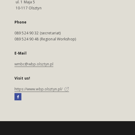
ul. 1 Maja 5
10-117 Olsztyn
Phone
089 524 90 32 (secretariat)
089 524 90 48 (Regional Workshop)
E-Mail
wmbc@wbp.olsztyn.pl
Visit us!
https://www.wbp.olsztyn.pl/