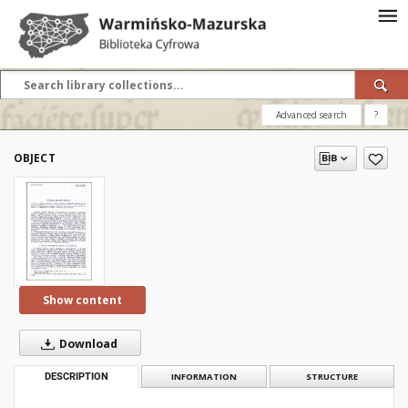
Advanced search
?
OBJECT
Show content
Download
DESCRIPTION
INFORMATION
STRUCTURE