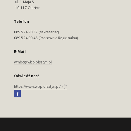
ul. 1 Maja 5
10-117 Olsztyn
Telefon
089 524 90 32 (sekretariat)
089 524 90 48 (Pracownia Regionalna)
E-Mail
wmbc@wbp.olsztyn.pl
Odwiedź nas!
https://www.wbp.olsztyn.pl/