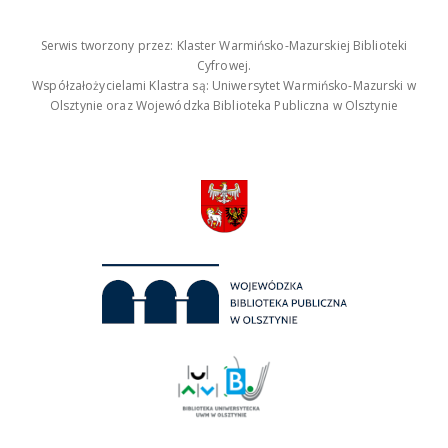
Serwis tworzony przez: Klaster Warmińsko-Mazurskiej Biblioteki
Cyfrowej.
Współzałożycielami Klastra są: Uniwersytet Warmińsko-Mazurski w
Olsztynie oraz Wojewódzka Biblioteka Publiczna w Olsztynie