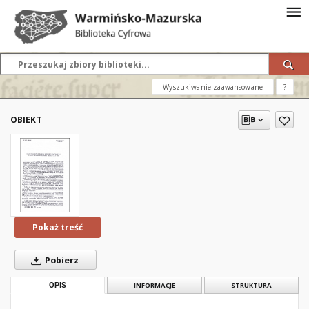
Wyszukiwanie zaawansowane
?
OBIEKT
Pokaż treść
Pobierz
OPIS
INFORMACJE
STRUKTURA