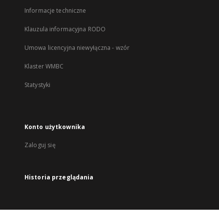
Informacje techniczne
Klauzula informacyjna RODO
Umowa licencyjna niewyłączna - wzór
Klaster WMBC
Statystyki
Konto użytkownika
Zaloguj się
Historia przeglądania