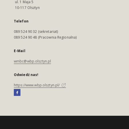
ul. 1 Maja 5
10-117 Olsztyn
Telefon
089 524 90 32 (sekretariat)
089 524 90 48 (Pracownia Regionalna)
E-Mail
wmbc@wbp.olsztyn.pl
Odwiedź nas!
https://www.wbp.olsztyn.pl/