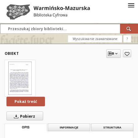
Wyszukiwanie zaawansowane
?
OBIEKT
Pokaż treść
Pobierz
OPIS
INFORMACJE
STRUKTURA