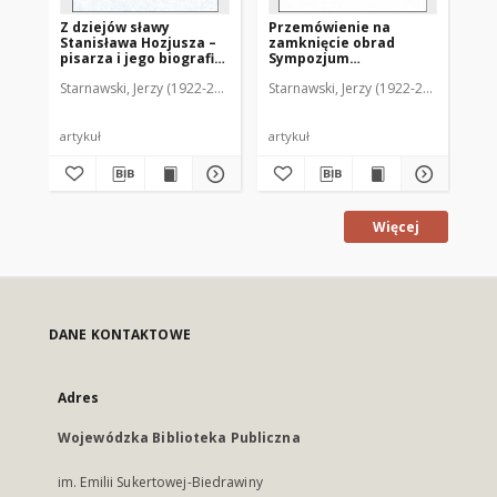
Z dziejów sławy
Przemówienie na
Li
Stanisława Hozjusza –
zamknięcie obrad
zw
pisarza i jego biografia
Sympozjum
mo
Stanisława Reszki
Kromeriańskiego w
Starnawski, Jerzy (1922-2012)
Starnawski, Jerzy (1922-2012)
Sta
dniu 24 maja 1989 r.
artykuł
artykuł
art
Więcej
DANE KONTAKTOWE
Adres
Wojewódzka Biblioteka Publiczna
im. Emilii Sukertowej-Biedrawiny