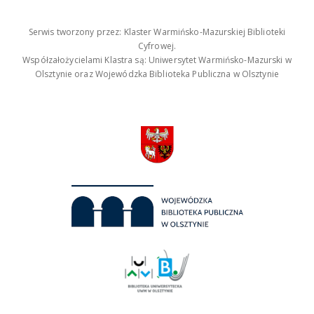
Serwis tworzony przez: Klaster Warmińsko-Mazurskiej Biblioteki
Cyfrowej.
Współzałożycielami Klastra są: Uniwersytet Warmińsko-Mazurski w
Olsztynie oraz Wojewódzka Biblioteka Publiczna w Olsztynie