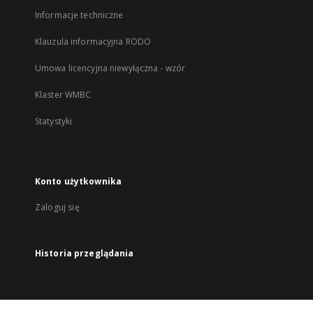
Informacje techniczne
Klauzula informacyjna RODO
Umowa licencyjna niewyłączna - wzór
Klaster WMBC
Statystyki
Konto użytkownika
Zaloguj się
Historia przeglądania