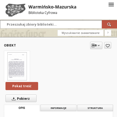
Wyszukiwanie zaawansowane
?
OBIEKT
Pokaż treść
Pobierz
OPIS
INFORMACJE
STRUKTURA