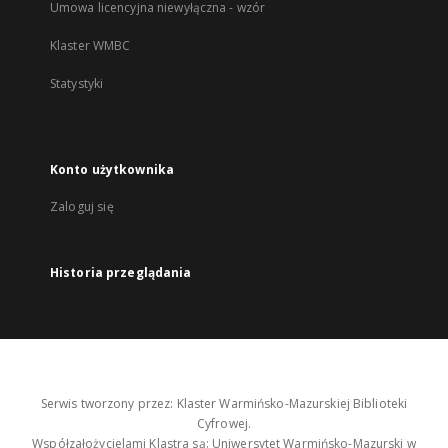
Umowa licencyjna niewyłączna - wzór
Klaster WMBC
Statystyki
Konto użytkownika
Zaloguj się
Historia przeglądania
Serwis tworzony przez: Klaster Warmińsko-Mazurskiej Biblioteki
Cyfrowej.
Współzałożycielami Klastra są: Uniwersytet Warmińsko-Mazurski w