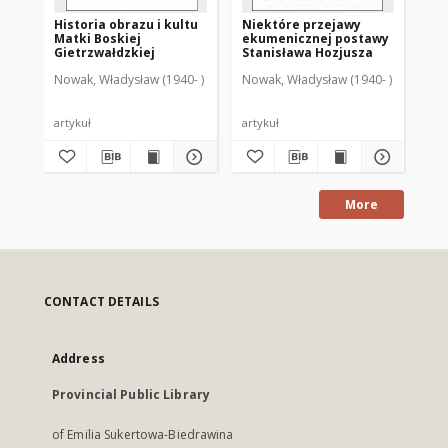
Historia obrazu i kultu
Niektóre przejawy
Św
Matki Boskiej
ekumenicznej postawy
i j
Gietrzwałdzkiej
Stanisława Hozjusza
wa
Nowak, Władysław (1940- )
Nowak, Władysław (1940- )
Now
artykuł
artykuł
art
More
CONTACT DETAILS
Address
Provincial Public Library
of Emilia Sukertowa-Biedrawina