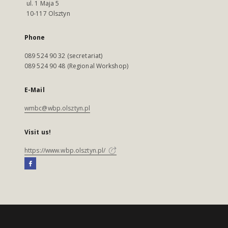
ul. 1 Maja 5
10-117 Olsztyn
Phone
089 524 90 32 (secretariat)
089 524 90 48 (Regional Workshop)
E-Mail
wmbc@wbp.olsztyn.pl
Visit us!
https://www.wbp.olsztyn.pl/