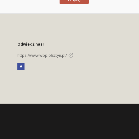
Odwiedź nas!
https://www.wbp.olsztyn.pl/