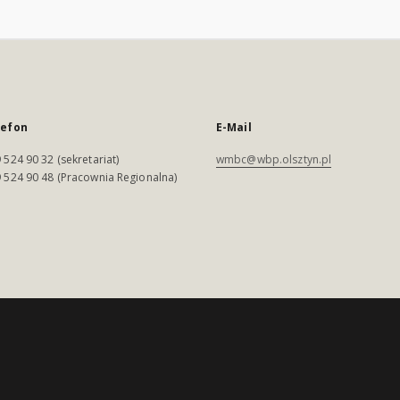
lefon
E-Mail
 524 90 32 (sekretariat)
wmbc@wbp.olsztyn.pl
 524 90 48 (Pracownia Regionalna)