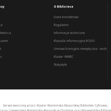
ksy
O Bibliotece
Dane kontaktowe
ca
Regulamin
łtwórca
Informacje techniczne
zanie
Klauzula informacyjna RODO
t
Umowa licencyjna niewyłączna - wzór
es
Klaster WMBC
Statystyki
Serwis tworzony przez: Klaster Warmińsko-Mazurskiej Biblioteki Cyfrowej.
tra są: Uniwersytet Warmińsko-Mazurski w Olsztynie oraz Wojewódzka Bibliote