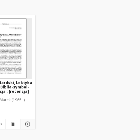
Bardski, Lektyka
Biblia-symbol-
ja : [recenzja]
Marek (1965- )