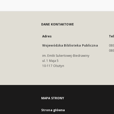
DANE KONTAKTOWE
Adres
Te
Wojewódzka Biblioteka Publiczna
089
089
im. Emilii Sukertowej-Biedrawiny
ul. 1 Maja 5
10-117 Olsztyn
MAPA STRONY
Strona główna