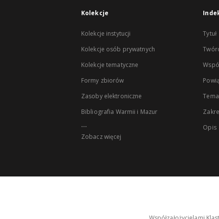
Kolekcje
Inde
Kolekcje instytucji
Tytuł
Kolekcje osób prywatnych
Twór
Kolekcje tematyczne
Wspó
Formy zbiorów
Powią
Zasoby elektroniczne
Tema
Bibliografia Warmii i Mazur
Zakr
...
Opis
Zobacz więcej
Współzałożycielami Klas