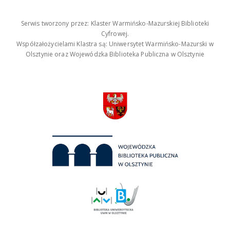
Serwis tworzony przez: Klaster Warmińsko-Mazurskiej Biblioteki
Cyfrowej.
Współzałożycielami Klastra są: Uniwersytet Warmińsko-Mazurski w
Olsztynie oraz Wojewódzka Biblioteka Publiczna w Olsztynie