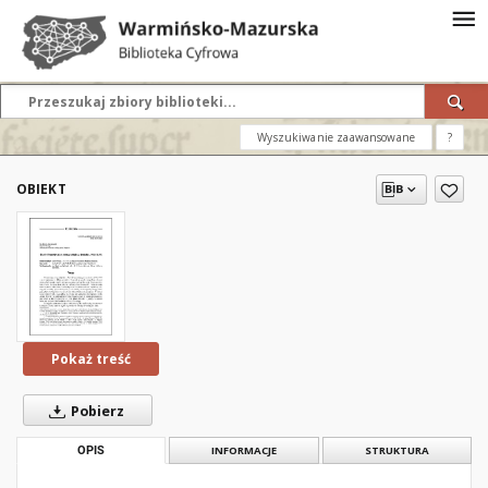
Wyszukiwanie zaawansowane
?
OBIEKT
Pokaż treść
Pobierz
OPIS
INFORMACJE
STRUKTURA