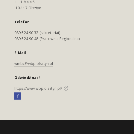
ul. 1 Maja 5
10-117 Olsztyn
Telefon
089 524 90 32 (sekretariat)
089 524 90 48 (Pracownia Regionalna)
E-Mail
wmbc@wbp.olsztyn.pl
Odwiedź nas!
https://www.wbp.olsztyn.pl/