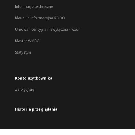
Informacje techniczne
Klauzula informacyjna RODO
Umowa licencyjna niewyłączna - wzór
Klaster WMBC
Statystyki
Konto użytkownika
Zaloguj się
Historia przeglądania