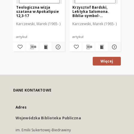
Teologiczna wizja
Krzysztof Bardski,
szatana w Apokalipsie
Lektyka Salomona.
12,3-17
Biblia-symbol-
interpretacja :
Karczewski, Marek (1965- )
Karczewski, Marek (1965- )
[recenzja]
artykuł
artykuł
Więcej
DANE KONTAKTOWE
Adres
Wojewódzka Biblioteka Publiczna
im. Emilii Sukertowej-Biedrawiny