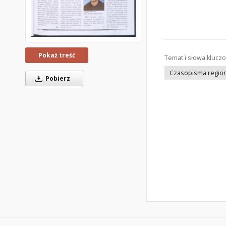
Pokaż treść
Temat i słowa klucz
Czasopisma regiona
Pobierz