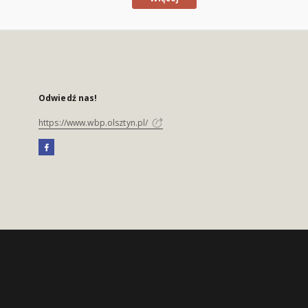
Odwiedź nas!
https://www.wbp.olsztyn.pl/