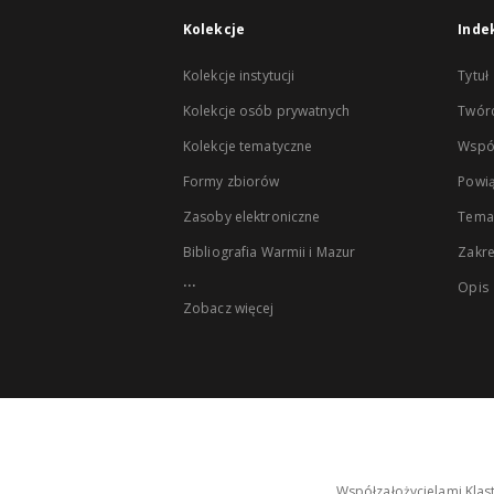
Kolekcje
Inde
Kolekcje instytucji
Tytuł
Kolekcje osób prywatnych
Twór
Kolekcje tematyczne
Wspó
Formy zbiorów
Powią
Zasoby elektroniczne
Tema
Bibliografia Warmii i Mazur
Zakr
...
Opis
Zobacz więcej
Współzałożycielami Klas