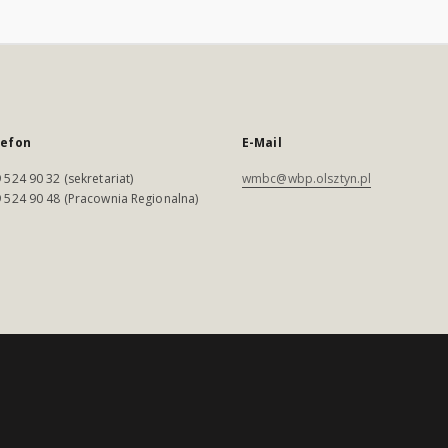
lefon
E-Mail
 524 90 32 (sekretariat)
wmbc@wbp.olsztyn.pl
 524 90 48 (Pracownia Regionalna)