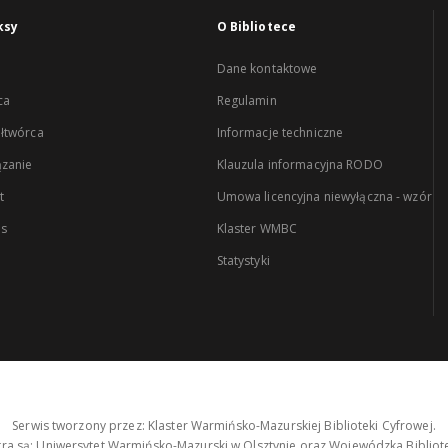
ksy
O Bibliotece
Dane kontaktowe
ca
Regulamin
łtwórca
Informacje techniczne
zanie
Klauzula informacyjna RODO
t
Umowa licencyjna niewyłączna - wzór
es
Klaster WMBC
Statystyki
Serwis tworzony przez: Klaster Warmińsko-Mazurskiej Biblioteki Cyfrowej.
tra są: Uniwersytet Warmińsko-Mazurski w Olsztynie oraz Wojewódzka Bibliote