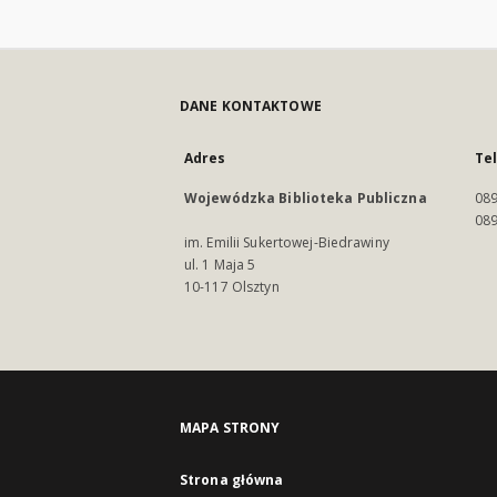
DANE KONTAKTOWE
Adres
Te
Wojewódzka Biblioteka Publiczna
089
089
im. Emilii Sukertowej-Biedrawiny
ul. 1 Maja 5
10-117 Olsztyn
MAPA STRONY
Strona główna