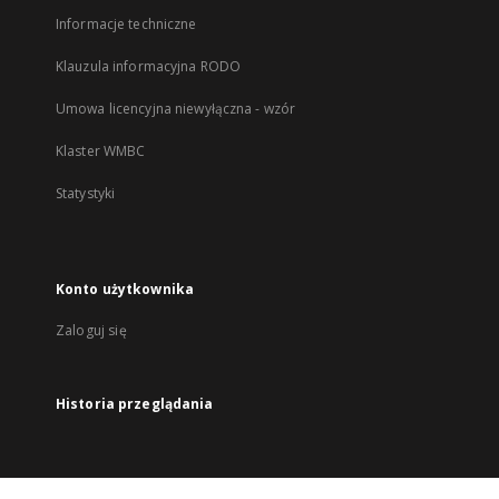
Informacje techniczne
Klauzula informacyjna RODO
Umowa licencyjna niewyłączna - wzór
Klaster WMBC
Statystyki
Konto użytkownika
Zaloguj się
Historia przeglądania