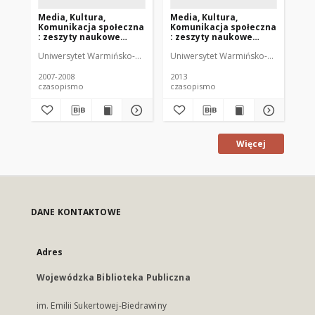
Media, Kultura,
Media, Kultura,
Me
Komunikacja społeczna
Komunikacja społeczna
Ko
: zeszyty naukowe
: zeszyty naukowe
: 
Instytutu
Instytutu
In
Uniwersytet Warmińsko-Mazurski (Olsztyn). Instytut Dziennikarstwa i 
Uniwersytet Warmińsko-Mazurski (Ols
Uni
Dziennikarstwa i
Dziennikarstwa i
Dz
Komunikacji Społecznej
Komunikacji Społecznej
Ko
UWM 3-4 (2007-2008)
UWM 9 (2013)
UW
2007-2008
2013
201
czasopismo
czasopismo
cz
Więcej
DANE KONTAKTOWE
Adres
Wojewódzka Biblioteka Publiczna
im. Emilii Sukertowej-Biedrawiny