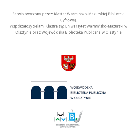
Serwis tworzony przez: Klaster Warmińsko-Mazurskiej Biblioteki
Cyfrowej.
Współzałożycielami Klastra są: Uniwersytet Warmińsko-Mazurski w
Olsztynie oraz Wojewódzka Biblioteka Publiczna w Olsztynie