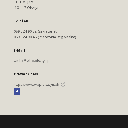
ul. 1 Maja 5
10-117 Olsztyn
Telefon
089 524 90 32 (sekretariat)
089 524 90 48 (Pracownia Regionalna)
E-Mail
wmbc@wbp.olsztyn.pl
Odwiedź nas!
https://www.wbp.olsztyn.pl/