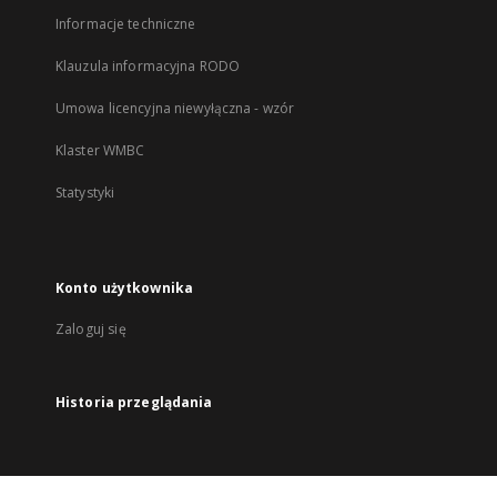
Informacje techniczne
Klauzula informacyjna RODO
Umowa licencyjna niewyłączna - wzór
Klaster WMBC
Statystyki
Konto użytkownika
Zaloguj się
Historia przeglądania