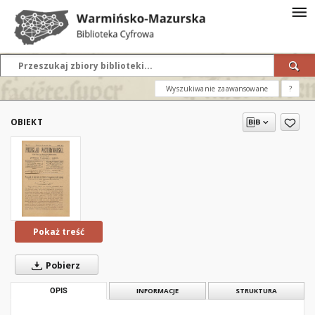
Wyszukiwanie zaawansowane
?
OBIEKT
Pokaż treść
Pobierz
OPIS
INFORMACJE
STRUKTURA