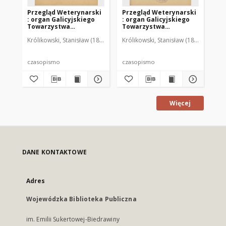
Przegląd Weterynarski
Przegląd Weterynarski
Pr
: organ Galicyjskiego
: organ Galicyjskiego
: 
Towarzystwa
Towarzystwa
To
Weterynarskiego :
Weterynarskiego :
We
Królikowski, Stanisław (1853-1924). Red.
Królikowski, Stanisław (1853-1924). R
Kró
czasopismo
czasopismo
cz
poświęcone
poświęcone
po
weterynaryi i hodowli,
weterynaryi i hodowli,
we
1905 R. 20, nr 4
1905 R. 20, nr 5
190
czasopismo
czasopismo
cz
Więcej
DANE KONTAKTOWE
Adres
Wojewódzka Biblioteka Publiczna
im. Emilii Sukertowej-Biedrawiny