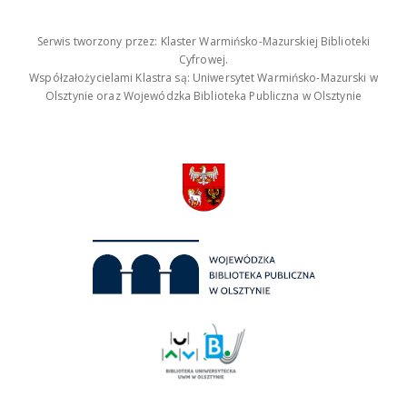
Serwis tworzony przez: Klaster Warmińsko-Mazurskiej Biblioteki
Cyfrowej.
Współzałożycielami Klastra są: Uniwersytet Warmińsko-Mazurski w
Olsztynie oraz Wojewódzka Biblioteka Publiczna w Olsztynie