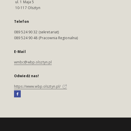
ul. 1 Maja 5
10-117 Olsztyn
Telefon
089 524 90 32 (sekretariat)
089 524 90 48 (Pracownia Regionalna)
E-Mail
wmbc@wbp.olsztyn.pl
Odwiedź nas!
https://www.wbp.olsztyn.pl/