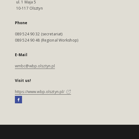
ul. 1 Maja 5
10-117 Olsztyn
Phone
089 524 90 32 (secretariat)
089 524 90 48 (Regional Workshop)
E-Mail
wmbc@wbp.olsztyn.pl
Visit us!
https://www.wbp.olsztyn.pl/