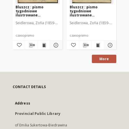
Bluszcz : pismo
Bluszcz : pismo
Bl
tygodniowe
tygodniowe
ty
ilustrowane
ilustrowane
il
poświęcone sprawom
poświęcone sprawom
po
Seidlerowa, Zofia (1859-1919). Red. i Wyd.
Seidlerowa, Zofia (1859-1919). Red. 
Sei
kobiecym, 1912 R. 48, nr
kobiecym, 1912 R. 48, nr
kob
1
2
3
czasopismo
czasopismo
cz
More
CONTACT DETAILS
Address
Provincial Public Library
of Emilia Sukertowa-Biedrawina