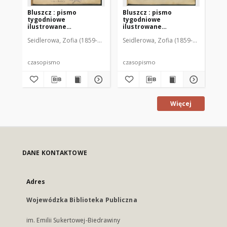
Bluszcz : pismo
Bluszcz : pismo
Bl
tygodniowe
tygodniowe
ty
ilustrowane
ilustrowane
il
poświęcone sprawom
poświęcone sprawom
po
Seidlerowa, Zofia (1859-1919). Red. i Wyd.
Seidlerowa, Zofia (1859-1919). Red. 
Sei
kobiecym, 1912 R. 48, nr
kobiecym, 1912 R. 48, nr
kob
1
2
3
czasopismo
czasopismo
cz
Więcej
DANE KONTAKTOWE
Adres
Wojewódzka Biblioteka Publiczna
im. Emilii Sukertowej-Biedrawiny