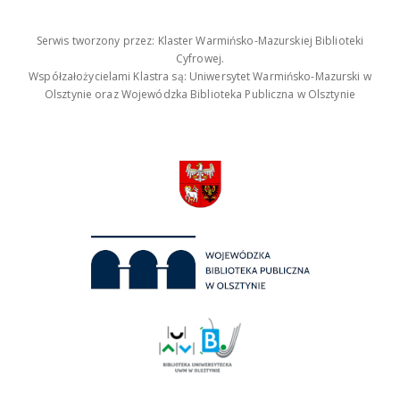
Serwis tworzony przez: Klaster Warmińsko-Mazurskiej Biblioteki
Cyfrowej.
Współzałożycielami Klastra są: Uniwersytet Warmińsko-Mazurski w
Olsztynie oraz Wojewódzka Biblioteka Publiczna w Olsztynie