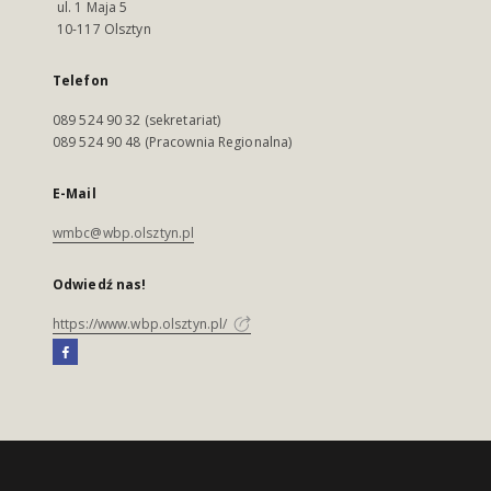
ul. 1 Maja 5
10-117 Olsztyn
Telefon
089 524 90 32 (sekretariat)
089 524 90 48 (Pracownia Regionalna)
E-Mail
wmbc@wbp.olsztyn.pl
Odwiedź nas!
https://www.wbp.olsztyn.pl/