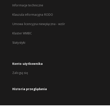
Informacje techniczne
Klauzula informacyjna RODO
Umowa licencyjna niewyłączna - wzór
Klaster WMBC
Statystyki
Konto użytkownika
Zaloguj się
Historia przeglądania