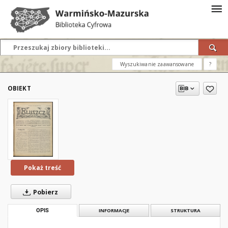
Wyszukiwanie zaawansowane
?
OBIEKT
Pokaż treść
Pobierz
OPIS
INFORMACJE
STRUKTURA