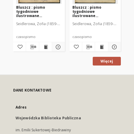
Bluszcz : pismo
Bluszcz : pismo
Bl
tygodniowe
tygodniowe
ty
ilustrowane
ilustrowane
il
poświęcone sprawom
poświęcone sprawom
po
Seidlerowa, Zofia (1859-1919). Red. i Wyd.
Seidlerowa, Zofia (1859-1919). Red. 
Sei
kobiecym, 1912 R. 48, nr
kobiecym, 1912 R. 48, nr
kob
1
2
3
czasopismo
czasopismo
cz
Więcej
DANE KONTAKTOWE
Adres
Wojewódzka Biblioteka Publiczna
im. Emilii Sukertowej-Biedrawiny