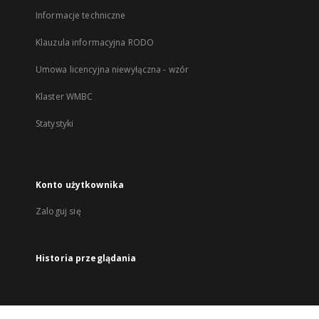
Informacje techniczne
Klauzula informacyjna RODO
Umowa licencyjna niewyłączna - wzór
Klaster WMBC
Statystyki
Konto użytkownika
Zaloguj się
Historia przeglądania