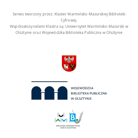
Serwis tworzony przez: Klaster Warmińsko-Mazurskiej Biblioteki
Cyfrowej.
Współzałożycielami Klastra są: Uniwersytet Warmińsko-Mazurski w
Olsztynie oraz Wojewódzka Biblioteka Publiczna w Olsztynie