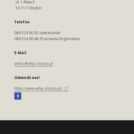
ul. 1 Maja 5
10-117 Olsztyn
Telefon
089 524 90 32 (sekretariat)
089 524 90 48 (Pracownia Regionalna)
E-Mail
wmbc@wbp.olsztyn.pl
Odwiedź nas!
https://www.wbp.olsztyn.pl/