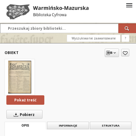
Wyszukiwanie zaawansowane
?
OBIEKT
Pokaż treść
Pobierz
OPIS
INFORMACJE
STRUKTURA