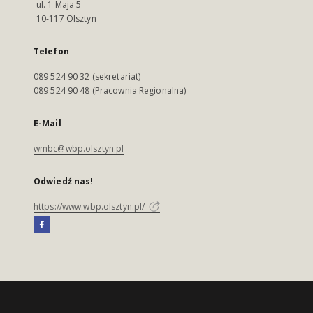
ul. 1 Maja 5
10-117 Olsztyn
Telefon
089 524 90 32 (sekretariat)
089 524 90 48 (Pracownia Regionalna)
E-Mail
wmbc@wbp.olsztyn.pl
Odwiedź nas!
https://www.wbp.olsztyn.pl/