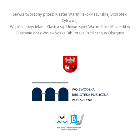
Serwis tworzony przez: Klaster Warmińsko-Mazurskiej Biblioteki
Cyfrowej.
Współzałożycielami Klastra są: Uniwersytet Warmińsko-Mazurski w
Olsztynie oraz Wojewódzka Biblioteka Publiczna w Olsztynie