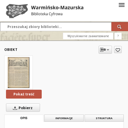
Wyszukiwanie zaawansowane
?
OBIEKT
Pokaż treść
Pobierz
OPIS
INFORMACJE
STRUKTURA