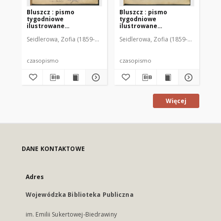
Bluszcz : pismo
Bluszcz : pismo
Bl
tygodniowe
tygodniowe
ty
ilustrowane
ilustrowane
il
poświęcone sprawom
poświęcone sprawom
po
Seidlerowa, Zofia (1859-1919). Red. i Wyd.
Seidlerowa, Zofia (1859-1919). Red. 
Sei
kobiecym, 1912 R. 48, nr
kobiecym, 1912 R. 48, nr
kob
1
2
3
czasopismo
czasopismo
cz
Więcej
DANE KONTAKTOWE
Adres
Wojewódzka Biblioteka Publiczna
im. Emilii Sukertowej-Biedrawiny