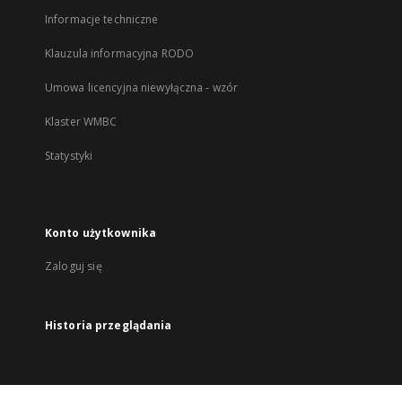
Informacje techniczne
Klauzula informacyjna RODO
Umowa licencyjna niewyłączna - wzór
Klaster WMBC
Statystyki
Konto użytkownika
Zaloguj się
Historia przeglądania