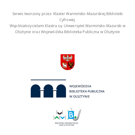
Serwis tworzony przez: Klaster Warmińsko-Mazurskiej Biblioteki
Cyfrowej.
Współzałożycielami Klastra są: Uniwersytet Warmińsko-Mazurski w
Olsztynie oraz Wojewódzka Biblioteka Publiczna w Olsztynie