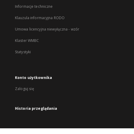
Informacje techniczne
Klauzula informacyjna RODO
Umowa licencyjna niewyłączna - wzór
Klaster WMBC
Statystyki
Konto użytkownika
Zaloguj się
Historia przeglądania