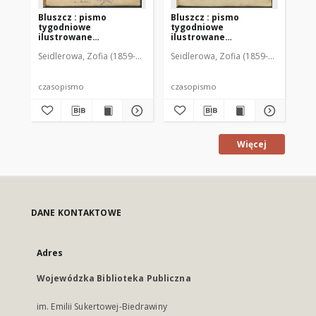
Bluszcz : pismo
Bluszcz : pismo
Bl
tygodniowe
tygodniowe
ty
ilustrowane
ilustrowane
il
poświęcone sprawom
poświęcone sprawom
po
Seidlerowa, Zofia (1859-1919). Red. i Wyd.
Seidlerowa, Zofia (1859-1919). Red. 
Sei
kobiecym, 1912 R. 48, nr
kobiecym, 1912 R. 48, nr
kob
1
2
3
czasopismo
czasopismo
cz
Więcej
DANE KONTAKTOWE
Adres
Wojewódzka Biblioteka Publiczna
im. Emilii Sukertowej-Biedrawiny