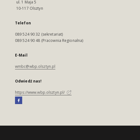
ul. 1 Maja 5
10-117 Olsztyn
Telefon
089 524 90 32 (sekretariat)
089 524 90 48 (Pracownia Regionalna)
E-Mail
wmbc@wbp.olsztyn.pl
Odwiedź nas!
https://www.wbp.olsztyn.pl/