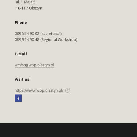
ul. 1 Maja 5
10-117 Olsztyn
Phone
089 524 90 32 (secretariat)
089 524 90 48 (Regional Workshop)
E-Mail
wmbc@wbp.olsztyn.pl
Visit us!
https://www.wbp.olsztyn.pl/