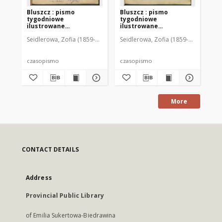
Bluszcz : pismo
Bluszcz : pismo
Bl
tygodniowe
tygodniowe
ty
ilustrowane
ilustrowane
il
poświęcone sprawom
poświęcone sprawom
po
Seidlerowa, Zofia (1859-1919). Red. i Wyd.
Seidlerowa, Zofia (1859-1919). Red. 
Sei
kobiecym, 1912 R. 48, nr
kobiecym, 1912 R. 48, nr
kob
1
2
3
czasopismo
czasopismo
cz
More
CONTACT DETAILS
Address
Provincial Public Library
of Emilia Sukertowa-Biedrawina