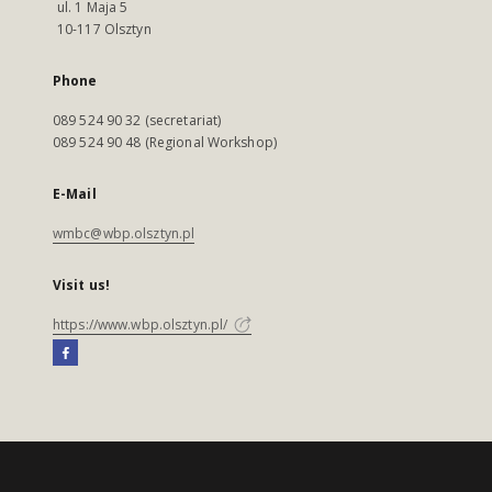
ul. 1 Maja 5
10-117 Olsztyn
Phone
089 524 90 32 (secretariat)
089 524 90 48 (Regional Workshop)
E-Mail
wmbc@wbp.olsztyn.pl
Visit us!
https://www.wbp.olsztyn.pl/