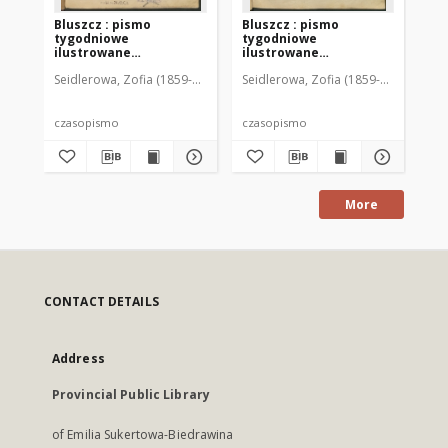
Bluszcz : pismo
Bluszcz : pismo
Bl
tygodniowe
tygodniowe
ty
ilustrowane
ilustrowane
il
poświęcone sprawom
poświęcone sprawom
po
Seidlerowa, Zofia (1859-1919). Red. i Wyd.
Seidlerowa, Zofia (1859-1919). Red. 
Sei
kobiecym, 1912 R. 48, nr
kobiecym, 1912 R. 48, nr
kob
1
2
3
czasopismo
czasopismo
cz
More
CONTACT DETAILS
Address
Provincial Public Library
of Emilia Sukertowa-Biedrawina