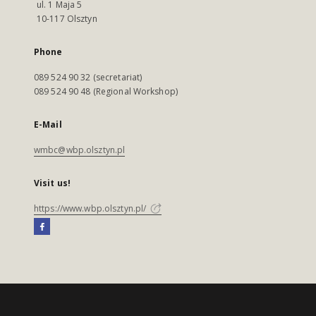
ul. 1 Maja 5
10-117 Olsztyn
Phone
089 524 90 32 (secretariat)
089 524 90 48 (Regional Workshop)
E-Mail
wmbc@wbp.olsztyn.pl
Visit us!
https://www.wbp.olsztyn.pl/