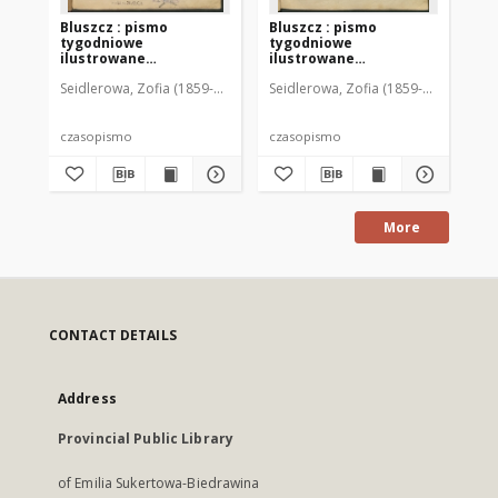
Bluszcz : pismo
Bluszcz : pismo
Bl
tygodniowe
tygodniowe
ty
ilustrowane
ilustrowane
il
poświęcone sprawom
poświęcone sprawom
po
Seidlerowa, Zofia (1859-1919). Red. i Wyd.
Seidlerowa, Zofia (1859-1919). Red. 
Sei
kobiecym, 1912 R. 48, nr
kobiecym, 1912 R. 48, nr
kob
1
2
3
czasopismo
czasopismo
cz
More
CONTACT DETAILS
Address
Provincial Public Library
of Emilia Sukertowa-Biedrawina