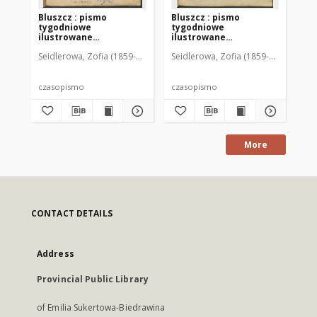
Bluszcz : pismo
Bluszcz : pismo
Bl
tygodniowe
tygodniowe
ty
ilustrowane
ilustrowane
il
poświęcone sprawom
poświęcone sprawom
po
Seidlerowa, Zofia (1859-1919). Red. i Wyd.
Seidlerowa, Zofia (1859-1919). Red. 
Sei
kobiecym, 1912 R. 48, nr
kobiecym, 1912 R. 48, nr
kob
1
2
3
czasopismo
czasopismo
cz
More
CONTACT DETAILS
Address
Provincial Public Library
of Emilia Sukertowa-Biedrawina