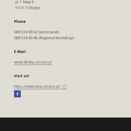
ul. 1 Maja 5
10-117 Olsztyn
Phone
089 524 90 32 (secretariat)
089 524 90 48 (Regional Workshop)
E-Mail
wmbc@wbp.olsztyn.pl
Visit us!
https://www.wbp.olsztyn.pl/