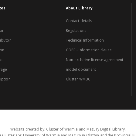
xes
About Library
Contact details
or
Regulations
ibutor
Technical Information
ion
GDPR - Information clause
ct
Non-exclusive license agreement -
rage
model document
iption
Cluster WMBC
Website created by: Cluster of Warmia and Mazury Digital Library.
 Cluster are: University of Warmia and Mazury in Olsztyn and the Provincial Pub