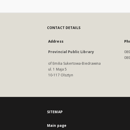
CONTACT DETAILS
Address
Ph
Provincial Public Library
089
089
of Emilia Sukertowa-Biedrawina
ul. 1 Maja 5
10-117 Olsztyn
SITEMAP
Main page