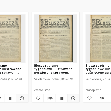
pismo
Bluszcz : pismo
Bluszcz : pismo
e ilustrowane
tygodniowe ilustrowane
tygodniowe ilu
e sprawom
poświęcone sprawom
poświęcone sp
912 R. 48, nr 2
kobiecym, 1912 R. 48, nr 3
kobiecym, 1912 R
Zofia (1859-1919). Red. i Wyd.
Seidlerowa, Zofia (1859-1919). Red. i Wyd.
Seidlerowa, Zofia 
czasopismo
czasopismo