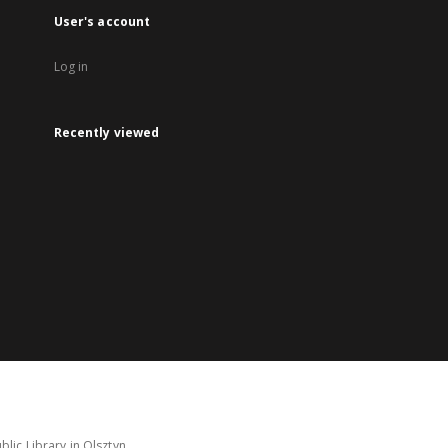
User's account
Log in
Recently viewed
lic Library in Olsztyn.