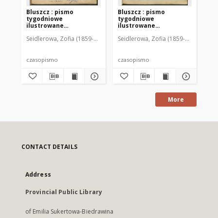
Bluszcz : pismo
Bluszcz : pismo
Bl
tygodniowe
tygodniowe
ty
ilustrowane
ilustrowane
il
poświęcone sprawom
poświęcone sprawom
po
Seidlerowa, Zofia (1859-1919). Red. i Wyd.
Seidlerowa, Zofia (1859-1919). Red. 
Sei
kobiecym, 1912 R. 48, nr
kobiecym, 1912 R. 48, nr
kob
1
2
3
czasopismo
czasopismo
cz
More
CONTACT DETAILS
Address
Provincial Public Library
of Emilia Sukertowa-Biedrawina