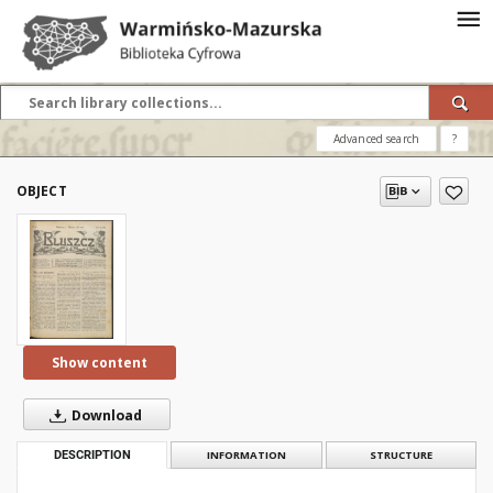
Advanced search
?
OBJECT
Show content
Download
DESCRIPTION
INFORMATION
STRUCTURE