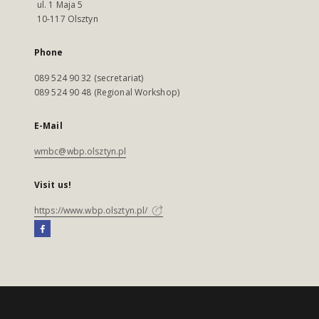
ul. 1 Maja 5
10-117 Olsztyn
Phone
089 524 90 32 (secretariat)
089 524 90 48 (Regional Workshop)
E-Mail
wmbc@wbp.olsztyn.pl
Visit us!
https://www.wbp.olsztyn.pl/