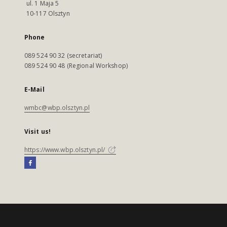
ul. 1 Maja 5
10-117 Olsztyn
Phone
089 524 90 32 (secretariat)
089 524 90 48 (Regional Workshop)
E-Mail
wmbc@wbp.olsztyn.pl
Visit us!
https://www.wbp.olsztyn.pl/