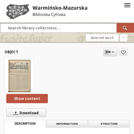
Advanced search
?
OBJECT
Show content
Download
DESCRIPTION
INFORMATION
STRUCTURE