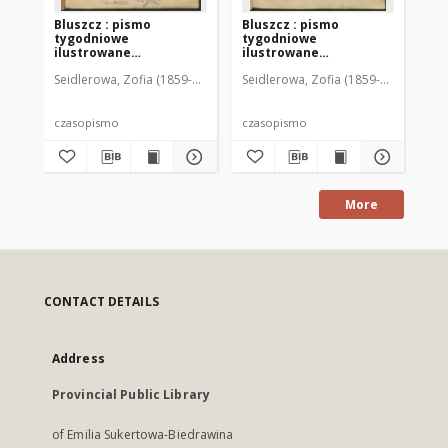
Bluszcz : pismo
Bluszcz : pismo
Bl
tygodniowe
tygodniowe
ty
ilustrowane
ilustrowane
il
poświęcone sprawom
poświęcone sprawom
po
Seidlerowa, Zofia (1859-1919). Red. i Wyd.
Seidlerowa, Zofia (1859-1919). Red. 
Sei
kobiecym, 1912 R. 48, nr
kobiecym, 1912 R. 48, nr
kob
1
2
3
czasopismo
czasopismo
cz
More
CONTACT DETAILS
Address
Provincial Public Library
of Emilia Sukertowa-Biedrawina