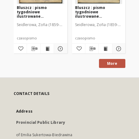
Bluszcz : pismo
Bluszcz : pismo
Bl
tygodniowe
tygodniowe
ty
ilustrowane
ilustrowane
il
poświęcone sprawom
poświęcone sprawom
po
Seidlerowa, Zofia (1859-1919). Red. i Wyd.
Seidlerowa, Zofia (1859-1919). Red. 
Sei
kobiecym, 1912 R. 48, nr
kobiecym, 1912 R. 48, nr
kob
1
2
3
czasopismo
czasopismo
cz
More
CONTACT DETAILS
Address
Provincial Public Library
of Emilia Sukertowa-Biedrawina