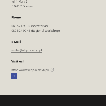
ul. 1 Maja 5
10-117 Olsztyn
Phone
089 524 90 32 (secretariat)
089 524 90 48 (Regional Workshop)
E-Mail
wmbc@wbp.olsztyn.pl
Visit us!
https://www.wbp.olsztyn.pl/