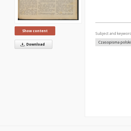
Show content
Subject and keywor
Czasopisma polsk
Download