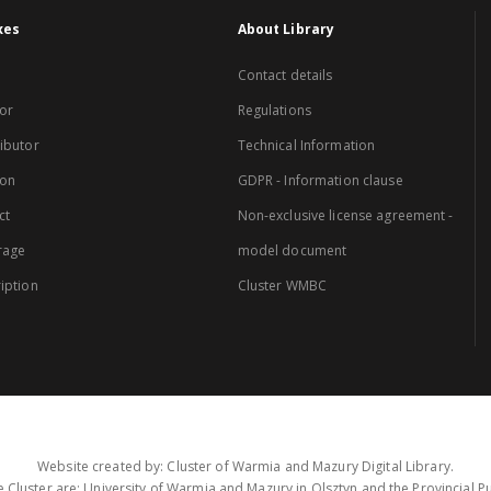
xes
About Library
Contact details
or
Regulations
ibutor
Technical Information
ion
GDPR - Information clause
ct
Non-exclusive license agreement -
rage
model document
iption
Cluster WMBC
Website created by: Cluster of Warmia and Mazury Digital Library.
 Cluster are: University of Warmia and Mazury in Olsztyn and the Provincial Pub