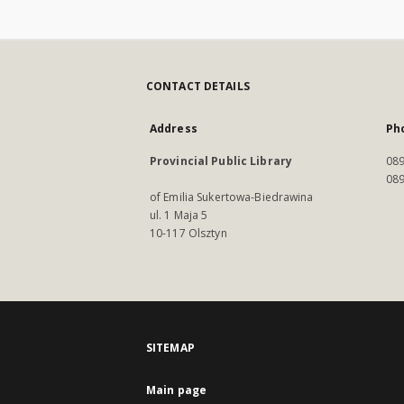
CONTACT DETAILS
Address
Ph
Provincial Public Library
089
089
of Emilia Sukertowa-Biedrawina
ul. 1 Maja 5
10-117 Olsztyn
SITEMAP
Main page