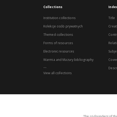
Collections
Inde
Institution collections
Title
Kolekcje osób prywatnych
Creat
Themed collections
Contr
Forms of resources
Relat
Electronic resources
Subje
Warmia and Mazury bibliography
Cove
...
Descr
View all collections
The co-founders of the