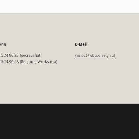
one
E-Mail
 524 90 32 (secretariat)
wmbc@wbp.olsztyn.pl
 524 90 48 (Regional Workshop)