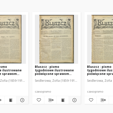
pismo
Bluszcz : pismo
Bluszcz : pismo
e ilustrowane
tygodniowe ilustrowane
tygodniowe ilu
e sprawom
poświęcone sprawom
poświęcone sp
912 R. 48, nr 2
kobiecym, 1912 R. 48, nr 3
kobiecym, 1912 R
Zofia (1859-1919). Red. i Wyd.
Seidlerowa, Zofia (1859-1919). Red. i Wyd.
Seidlerowa, Zofia 
czasopismo
czasopismo