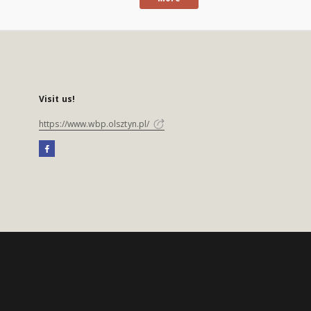
Visit us!
https://www.wbp.olsztyn.pl/