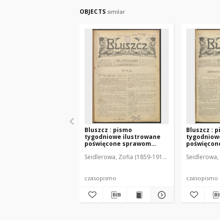
OBJECTS
similar
Bluszcz : pismo
Bluszcz : 
tygodniowe ilustrowane
tygodniow
poświęcone sprawom
poświęcon
kobiecym, 1912 R. 48, nr 1
kobiecym, 1
Seidlerowa, Zofia (1859-1919). Red. i Wyd.
Seidlerowa, 
czasopismo
czasopismo