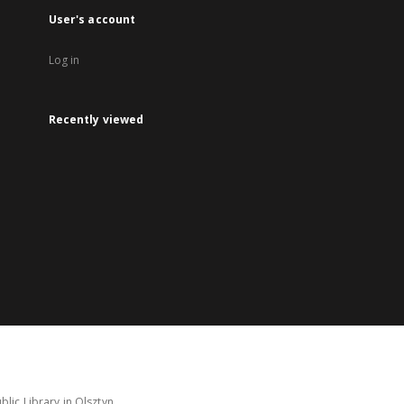
User's account
Log in
Recently viewed
lic Library in Olsztyn.